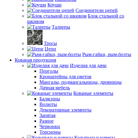
Коуши
Соединители цепей
Блок стальной со
шкивом
Талрепы
Тросы
Цепи
Рым-гайки, рым-болты
Кованая продукция
Изделия для дачи
Перголы
Кронштейны для цветов
Мангалы, подмангальницы, дровницы
Дачная мебель
Кованые элементы
Балясины
Волюты
Декоративные элементы
Запятая
Разное
Червонки
Торсионы
Козырьки и навесы