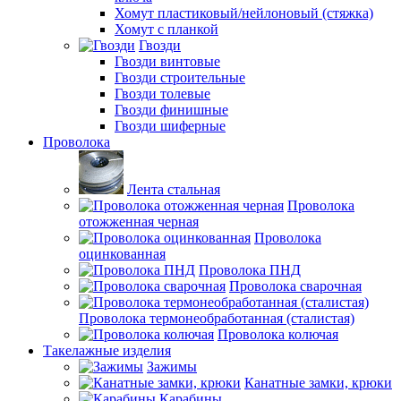
Хомут пластиковый/нейлоновый (стяжка)
Хомут с планкой
Гвозди
Гвозди винтовые
Гвозди строительные
Гвозди толевые
Гвозди финишные
Гвозди шиферные
Проволока
Лента стальная
Проволока
отожженная черная
Проволока
оцинкованная
Проволока ПНД
Проволока сварочная
Проволока термонеобработанная (сталистая)
Проволока колючая
Такелажные изделия
Зажимы
Канатные замки, крюки
Карабины