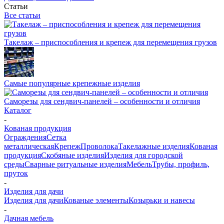
Статьи
Все статьи
Такелаж – приспособления и крепеж для перемещения грузов
Самые популярные крепежные изделия
Саморезы для сендвич-панелей – особенности и отличия
Каталог
-
Кованая продукция
Ограждения
Сетка
металлическая
Крепеж
Проволока
Такелажные изделия
Кованая
продукция
Скобяные изделия
Изделия для городской
среды
Сварные ритуальные изделия
Мебель
Трубы, профиль,
пруток
-
Изделия для дачи
Изделия для дачи
Кованые элементы
Козырьки и навесы
-
Дачная мебель