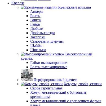
Крепеж
Крепежные изделия
Анкеры
Болты
Винты
Гайки
Дюбели
Дюбель-гвозди
Заклепки
Саморезы и шурупы
Шайбы
Шпильки
Высокопрочный
крепеж
Гайки высокопрочные
Болты высокопрочные
Перфорированный крепеж
Хомуты, скобы, стяжки
Скоба строительная
Хомут металлический с болтовым
креплением
Хомут металлический с креплением формы
ключа