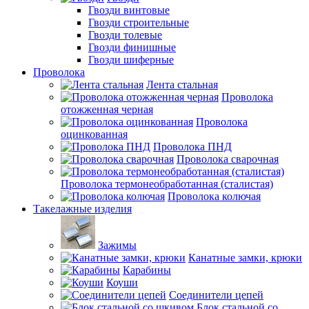
Гвозди винтовые
Гвозди строительные
Гвозди толевые
Гвозди финишные
Гвозди шиферные
Проволока
Лента стальная
Проволока
отожженная черная
Проволока
оцинкованная
Проволока ПНД
Проволока сварочная
Проволока термонеобработанная (сталистая)
Проволока колючая
Такелажные изделия
Зажимы
Канатные замки, крюки
Карабины
Коуши
Соединители цепей
Блок стальной со