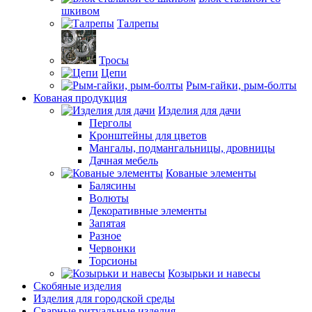
шкивом
Талрепы
Тросы
Цепи
Рым-гайки, рым-болты
Кованая продукция
Изделия для дачи
Перголы
Кронштейны для цветов
Мангалы, подмангальницы, дровницы
Дачная мебель
Кованые элементы
Балясины
Волюты
Декоративные элементы
Запятая
Разное
Червонки
Торсионы
Козырьки и навесы
Скобяные изделия
Изделия для городской среды
Сварные ритуальные изделия