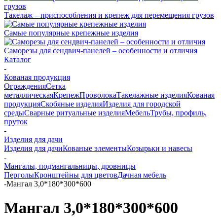
Такелаж – приспособления и крепеж для перемещения грузов
Самые популярные крепежные изделия
Саморезы для сендвич-панелей – особенности и отличия
Каталог
-
Кованая продукция
Ограждения
Сетка
металлическая
Крепеж
Проволока
Такелажные изделия
Кованая
продукция
Скобяные изделия
Изделия для городской
среды
Сварные ритуальные изделия
Мебель
Трубы, профиль,
пруток
-
Изделия для дачи
Изделия для дачи
Кованые элементы
Козырьки и навесы
-
Мангалы, подмангальницы, дровницы
Перголы
Кронштейны для цветов
Дачная мебель
-
Мангал 3,0*180*300*600
Мангал 3,0*180*300*600