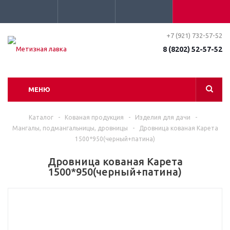
+7 (921) 732-57-52
8 (8202) 52-57-52
МЕНЮ
Каталог
-
Кованая продукция
-
Изделия для дачи
-
Мангалы, подмангальницы, дровницы
-
Дровница кованая Карета
1500*950(черный+патина)
Дровница кованая Карета
1500*950(черный+патина)