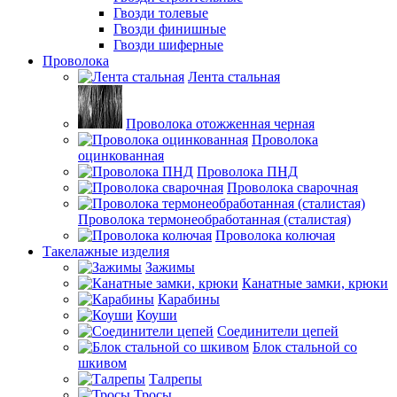
Гвозди толевые
Гвозди финишные
Гвозди шиферные
Проволока
Лента стальная
Проволока отожженная черная
Проволока
оцинкованная
Проволока ПНД
Проволока сварочная
Проволока термонеобработанная (сталистая)
Проволока колючая
Такелажные изделия
Зажимы
Канатные замки, крюки
Карабины
Коуши
Соединители цепей
Блок стальной со
шкивом
Талрепы
Тросы