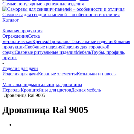
Самые популярные крепежные изделия
Саморезы для сендвич-панелей – особенности и отличия
Каталог
-
Кованая продукция
Ограждения
Сетка
металлическая
Крепеж
Проволока
Такелажные изделия
Кованая
продукция
Скобяные изделия
Изделия для городской
среды
Сварные ритуальные изделия
Мебель
Трубы, профиль,
пруток
-
Изделия для дачи
Изделия для дачи
Кованые элементы
Козырьки и навесы
-
Мангалы, подмангальницы, дровницы
Перголы
Кронштейны для цветов
Дачная мебель
-
Дровяница Ral 9005
Дровяница Ral 9005