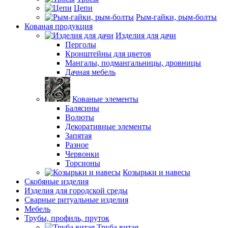
Цепи
Рым-гайки, рым-болты
Кованая продукция
Изделия для дачи
Перголы
Кронштейны для цветов
Мангалы, подмангальницы, дровницы
Дачная мебель
Кованые элементы
Балясины
Волюты
Декоративные элементы
Запятая
Разное
Червонки
Торсионы
Козырьки и навесы
Скобяные изделия
Изделия для городской среды
Сварные ритуальные изделия
Мебель
Трубы, профиль, пруток
Труба витая