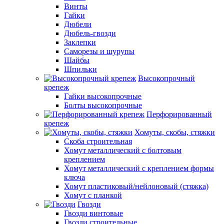
Винты
Гайки
Дюбели
Дюбель-гвозди
Заклепки
Саморезы и шурупы
Шайбы
Шпильки
Высокопрочный
крепеж
Гайки высокопрочные
Болты высокопрочные
Перфорированный
крепеж
Хомуты, скобы, стяжки
Скоба строительная
Хомут металлический с болтовым
креплением
Хомут металлический с креплением формы
ключа
Хомут пластиковый/нейлоновый (стяжка)
Хомут с планкой
Гвозди
Гвозди винтовые
Гвозди строительные