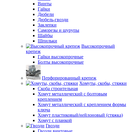
Винты
Гайки
Дюбели
Дюбель-гвозди
Заклепки
Саморезы и шурупы
Шайбы
Шпильки
Высокопрочный
крепеж
Гайки высокопрочные
Болты высокопрочные
Перфорированный крепеж
Хомуты, скобы, стяжки
Скоба строительная
Хомут металлический с болтовым
креплением
Хомут металлический с креплением формы
ключа
Хомут пластиковый/нейлоновый (стяжка)
Хомут с планкой
Гвозди
Гвозди винтовые