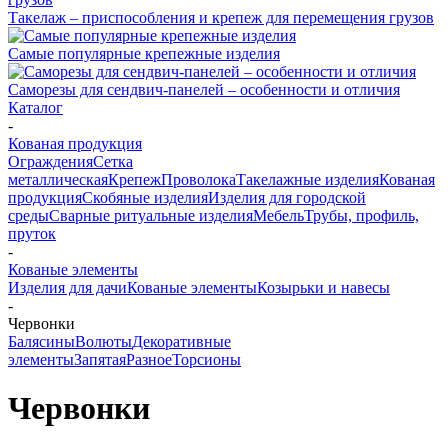
Такелаж – приспособления и крепеж для перемещения грузов
Самые популярные крепежные изделия
Саморезы для сендвич-панелей – особенности и отличия
Каталог
-
Кованая продукция
Ограждения
Сетка
металлическая
Крепеж
Проволока
Такелажные изделия
Кованая
продукция
Скобяные изделия
Изделия для городской
среды
Сварные ритуальные изделия
Мебель
Трубы, профиль,
пруток
-
Кованые элементы
Изделия для дачи
Кованые элементы
Козырьки и навесы
-
Червонки
Балясины
Волюты
Декоративные
элементы
Запятая
Разное
Торсионы
Червонки