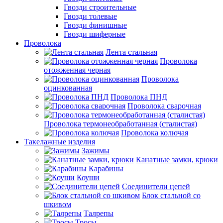
Гвозди строительные
Гвозди толевые
Гвозди финишные
Гвозди шиферные
Проволока
Лента стальная
Проволока
отожженная черная
Проволока
оцинкованная
Проволока ПНД
Проволока сварочная
Проволока термонеобработанная (сталистая)
Проволока колючая
Такелажные изделия
Зажимы
Канатные замки, крюки
Карабины
Коуши
Соединители цепей
Блок стальной со
шкивом
Талрепы
Тросы