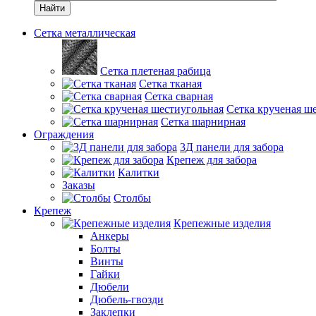
Найти
Сетка металлическая
Сетка плетеная рабица
Сетка тканая
Сетка сварная
Сетка крученая ш
Сетка шарнирная
Ограждения
3Д панели для забора
Крепеж для забора
Калитки
Заказы
Столбы
Крепеж
Крепежные изделия
Анкеры
Болты
Винты
Гайки
Дюбели
Дюбель-гвозди
Заклепки