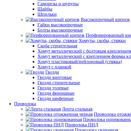
Саморезы и шурупы
Шайбы
Шпильки
Высокопрочный крепеж
Гайки высокопрочные
Болты высокопрочные
Перфорированный кр
Хомуты, скобы, стяжки
Скоба строительная
Хомут металлический с болтовым крепление
Хомут металлический с креплением формы к
Хомут пластиковый/нейлоновый (стяжка)
Хомут с планкой
Гвозди
Гвозди винтовые
Гвозди строительные
Гвозди толевые
Гвозди финишные
Гвозди шиферные
Проволока
Лента стальная
Проволока отожже
Проволока оцинкованн
Проволока ПНД
Проволока сварочная