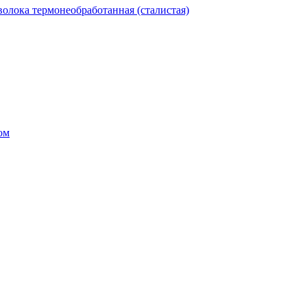
олока термонеобработанная (сталистая)
ом