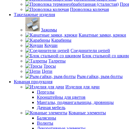
Пров
Проволока колючая
Такелажные изделия
Зажимы
Канатные замки, крюки
Карабины
Коуши
Соединители цепей
Блок стальной со шкив
Талрепы
Тросы
Цепи
Рым-гайки, рым-болты
Кованая продукция
Изделия для дачи
Перголы
Кронштейны для цветов
Мангалы, подмангальницы, дровницы
Дачная мебель
Кованые элементы
Балясины
Волюты
Декоративные элементы