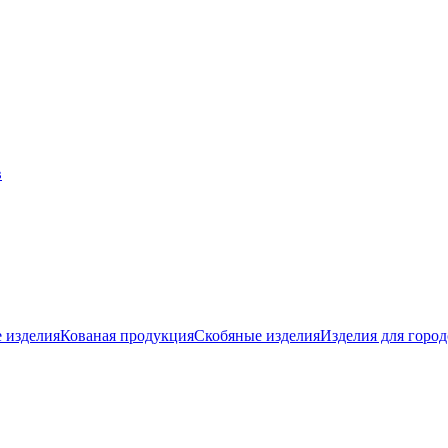
 изделия
Кованая продукция
Скобяные изделия
Изделия для город