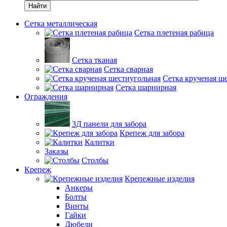
Найти
Сетка металлическая
Сетка плетеная рабица
Сетка тканая
Сетка сварная
Сетка крученая ш
Сетка шарнирная
Ограждения
3Д панели для забора
Крепеж для забора
Калитки
Заказы
Столбы
Крепеж
Крепежные изделия
Анкеры
Болты
Винты
Гайки
Дюбели