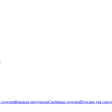
 изделия
Кованая продукция
Скобяные изделия
Изделия для город