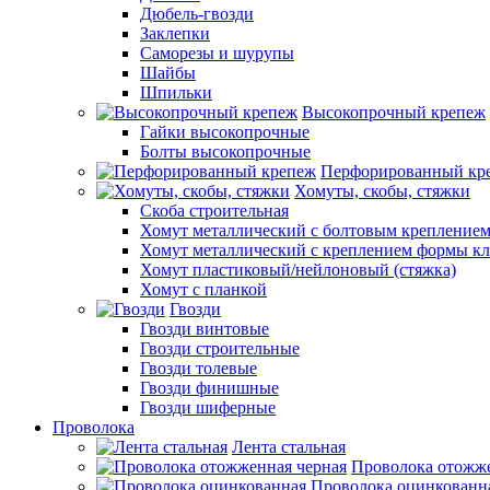
Дюбель-гвозди
Заклепки
Саморезы и шурупы
Шайбы
Шпильки
Высокопрочный крепеж
Гайки высокопрочные
Болты высокопрочные
Перфорированный кр
Хомуты, скобы, стяжки
Скоба строительная
Хомут металлический с болтовым крепление
Хомут металлический с креплением формы к
Хомут пластиковый/нейлоновый (стяжка)
Хомут с планкой
Гвозди
Гвозди винтовые
Гвозди строительные
Гвозди толевые
Гвозди финишные
Гвозди шиферные
Проволока
Лента стальная
Проволока отожже
Проволока оцинкованн