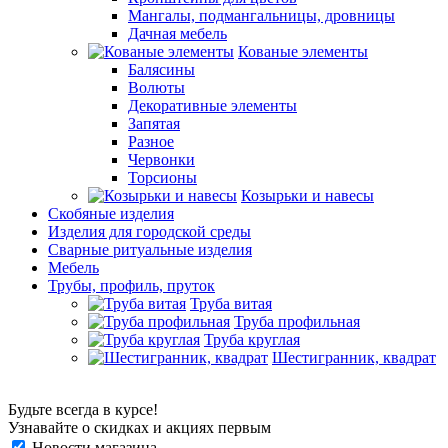
Мангалы, подмангальницы, дровницы
Дачная мебель
Кованые элементы
Балясины
Волюты
Декоративные элементы
Запятая
Разное
Червонки
Торсионы
Козырьки и навесы
Скобяные изделия
Изделия для городской среды
Сварные ритуальные изделия
Мебель
Трубы, профиль, пруток
Труба витая
Труба профильная
Труба круглая
Шестигранник, квадрат
Будьте всегда в курсе!
Узнавайте о скидках и акциях первым
Новости магазина