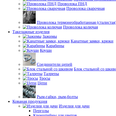
Проволока ПНД
Проволока сварочная
Проволока термонеобработанная (сталистая
Проволока колючая
Такелажные изделия
Зажимы
Канатные замки, крюки
Карабины
Коуши
Соединители цепей
Блок стальной со шкив
Талрепы
Тросы
Цепи
Рым-гайки, рым-болты
Кованая продукция
Изделия для дачи
Перголы
Кронштейны для цветов