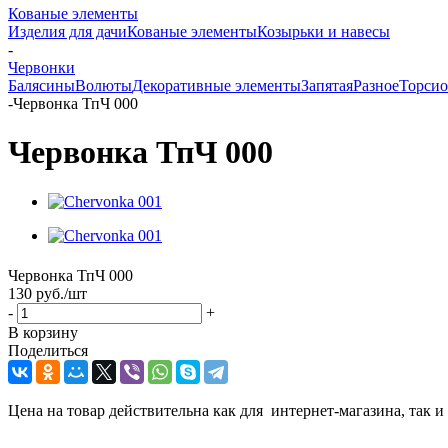
Кованые элементы
Изделия для дачи
Кованые элементы
Козырьки и навесы
-
Червонки
Балясины
Волюты
Декоративные элементы
Запятая
Разное
Торси
-
Червонка ТпЧ 000
Червонка ТпЧ 000
Червонка ТпЧ 000
130
руб.
/шт
-
+
В корзину
Поделиться
Цена на товар действительна как для интернет-магазина, так и