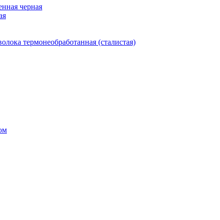
нная черная
ая
олока термонеобработанная (сталистая)
ом