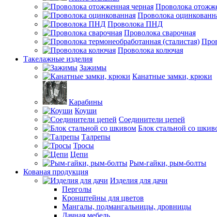
Проволока отожже
Проволока оцинкованн
Проволока ПНД
Проволока сварочная
Пров
Проволока колючая
Такелажные изделия
Зажимы
Канатные замки, крюки
Карабины
Коуши
Соединители цепей
Блок стальной со шкив
Талрепы
Тросы
Цепи
Рым-гайки, рым-болты
Кованая продукция
Изделия для дачи
Перголы
Кронштейны для цветов
Мангалы, подмангальницы, дровницы
Дачная мебель