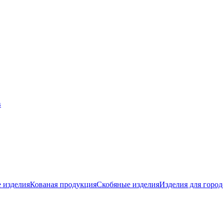
 изделия
Кованая продукция
Скобяные изделия
Изделия для город