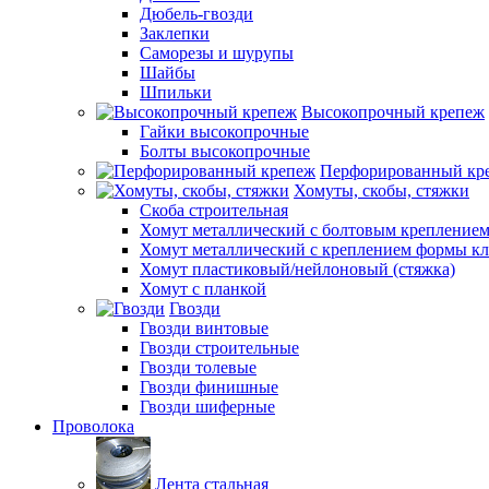
Дюбель-гвозди
Заклепки
Саморезы и шурупы
Шайбы
Шпильки
Высокопрочный крепеж
Гайки высокопрочные
Болты высокопрочные
Перфорированный кр
Хомуты, скобы, стяжки
Скоба строительная
Хомут металлический с болтовым крепление
Хомут металлический с креплением формы к
Хомут пластиковый/нейлоновый (стяжка)
Хомут с планкой
Гвозди
Гвозди винтовые
Гвозди строительные
Гвозди толевые
Гвозди финишные
Гвозди шиферные
Проволока
Лента стальная