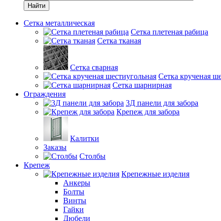
Найти
Сетка металлическая
Сетка плетеная рабица
Сетка тканая
Сетка сварная
Сетка крученая ш
Сетка шарнирная
Ограждения
3Д панели для забора
Крепеж для забора
Калитки
Заказы
Столбы
Крепеж
Крепежные изделия
Анкеры
Болты
Винты
Гайки
Дюбели