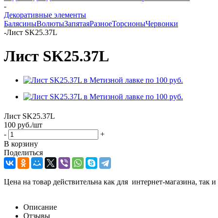
-
Декоративные элементы
Балясины
Волюты
Запятая
Разное
Торсионы
Червонки
-
Лист SK25.37L
Лист SK25.37L
Лист SK25.37L
100
руб.
/шт
-
+
В корзину
Поделиться
Цена на товар действительна как для интернет-магазина, так и
Описание
Отзывы