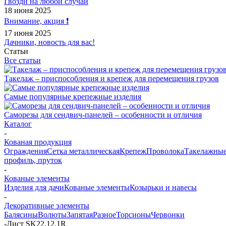
Гвозди на любой случай
18 июня 2025
Внимание, акция ❗️
17 июня 2025
Дачники, новость для вас!
Статьи
Все статьи
Такелаж – приспособления и крепеж для перемещения грузов
Самые популярные крепежные изделия
Саморезы для сендвич-панелей – особенности и отличия
Каталог
-
Кованая продукция
Ограждения
Сетка металлическая
Крепеж
Проволока
Такелажные
профиль, пруток
-
Кованые элементы
Изделия для дачи
Кованые элементы
Козырьки и навесы
-
Декоративные элементы
Балясины
Волюты
Запятая
Разное
Торсионы
Червонки
-
Лист SK22.12.1R