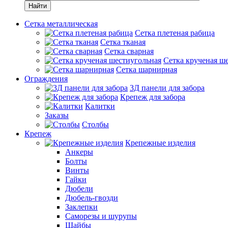
Найти
Сетка металлическая
Сетка плетеная рабица
Сетка тканая
Сетка сварная
Сетка крученая ш
Сетка шарнирная
Ограждения
3Д панели для забора
Крепеж для забора
Калитки
Заказы
Столбы
Крепеж
Крепежные изделия
Анкеры
Болты
Винты
Гайки
Дюбели
Дюбель-гвозди
Заклепки
Саморезы и шурупы
Шайбы