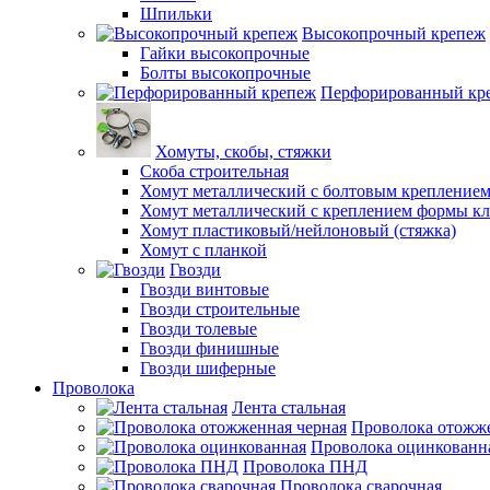
Шпильки
Высокопрочный крепеж
Гайки высокопрочные
Болты высокопрочные
Перфорированный кр
Хомуты, скобы, стяжки
Скоба строительная
Хомут металлический с болтовым крепление
Хомут металлический с креплением формы к
Хомут пластиковый/нейлоновый (стяжка)
Хомут с планкой
Гвозди
Гвозди винтовые
Гвозди строительные
Гвозди толевые
Гвозди финишные
Гвозди шиферные
Проволока
Лента стальная
Проволока отожже
Проволока оцинкованн
Проволока ПНД
Проволока сварочная