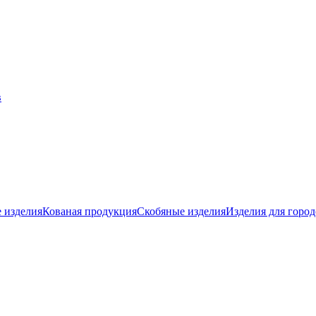
 изделия
Кованая продукция
Скобяные изделия
Изделия для город