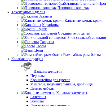
Пров
Проволока колючая
Такелажные изделия
Зажимы
Канатные замки, крюки
Карабины
Коуши
Соединители цепей
Блок стальной со шкив
Талрепы
Тросы
Цепи
Рым-гайки, рым-болты
Кованая продукция
Изделия для дачи
Перголы
Кронштейны для цветов
Мангалы, подмангальницы, дровницы
Дачная мебель
Кованые элементы
Балясины
Волюты
Декоративные элементы