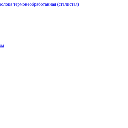
олока термонеобработанная (сталистая)
ом