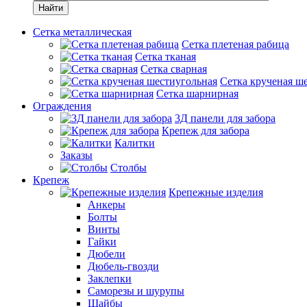
Найти
Сетка металлическая
Сетка плетеная рабица
Сетка тканая
Сетка сварная
Сетка крученая ш
Сетка шарнирная
Ограждения
3Д панели для забора
Крепеж для забора
Калитки
Заказы
Столбы
Крепеж
Крепежные изделия
Анкеры
Болты
Винты
Гайки
Дюбели
Дюбель-гвозди
Заклепки
Саморезы и шурупы
Шайбы