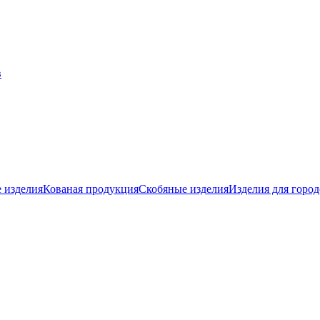
 изделия
Кованая продукция
Скобяные изделия
Изделия для город