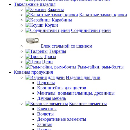
Такелажные изделия
Зажимы
Канатные замки, крюки
Карабины
Коуши
Соединители цепей
Блок стальной со шкивом
Талрепы
Тросы
Цепи
Рым-гайки, рым-болты
Кованая продукция
Изделия для дачи
Перголы
Кронштейны для цветов
Мангалы, подмангальницы, дровницы
Дачная мебель
Кованые элементы
Балясины
Волюты
Декоративные элементы
Запятая
Разное