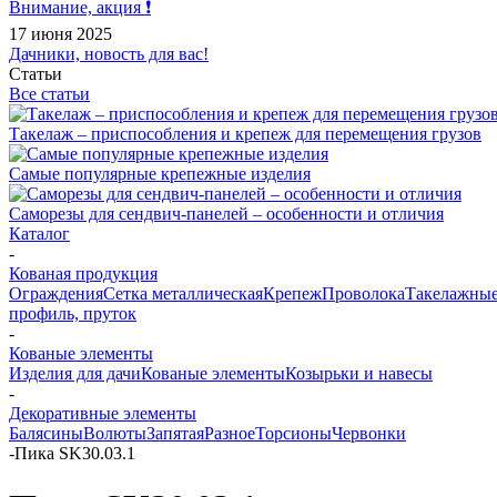
Внимание, акция ❗️
17 июня 2025
Дачники, новость для вас!
Статьи
Все статьи
Такелаж – приспособления и крепеж для перемещения грузов
Самые популярные крепежные изделия
Саморезы для сендвич-панелей – особенности и отличия
Каталог
-
Кованая продукция
Ограждения
Сетка металлическая
Крепеж
Проволока
Такелажные
профиль, пруток
-
Кованые элементы
Изделия для дачи
Кованые элементы
Козырьки и навесы
-
Декоративные элементы
Балясины
Волюты
Запятая
Разное
Торсионы
Червонки
-
Пика SK30.03.1