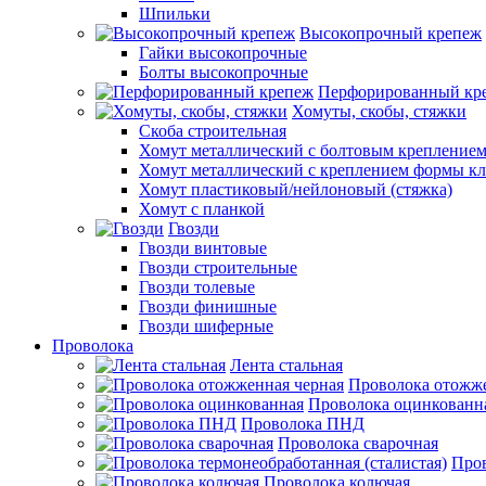
Шпильки
Высокопрочный крепеж
Гайки высокопрочные
Болты высокопрочные
Перфорированный кр
Хомуты, скобы, стяжки
Скоба строительная
Хомут металлический с болтовым крепление
Хомут металлический с креплением формы к
Хомут пластиковый/нейлоновый (стяжка)
Хомут с планкой
Гвозди
Гвозди винтовые
Гвозди строительные
Гвозди толевые
Гвозди финишные
Гвозди шиферные
Проволока
Лента стальная
Проволока отожже
Проволока оцинкованн
Проволока ПНД
Проволока сварочная
Пров
Проволока колючая