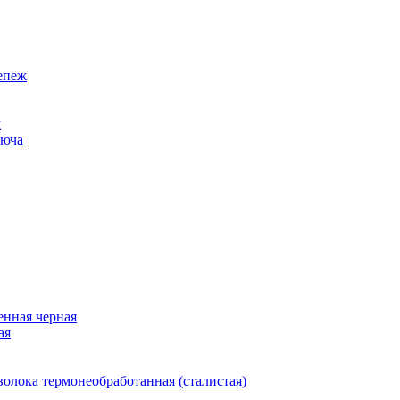
епеж
м
люча
нная черная
ая
олока термонеобработанная (сталистая)