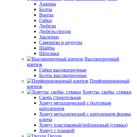
Анкеры
Болты
Винты
Гайки
Дюбели
Дюбель-гвозди
Заклепки
Саморезы и шурупы
Шайбы
Шпильки
Высокопрочный
крепеж
Гайки высокопрочные
Болты высокопрочные
Перфорированный
крепеж
Хомуты, скобы, стяжки
Скоба строительная
Хомут металлический с болтовым
креплением
Хомут металлический с креплением формы
ключа
Хомут пластиковый/нейлоновый (стяжка)
Хомут с планкой
Гвозди