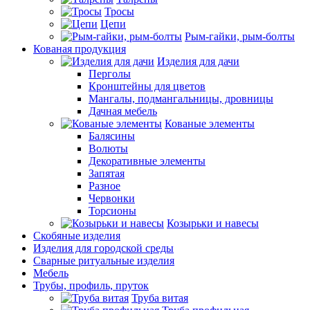
Тросы
Цепи
Рым-гайки, рым-болты
Кованая продукция
Изделия для дачи
Перголы
Кронштейны для цветов
Мангалы, подмангальницы, дровницы
Дачная мебель
Кованые элементы
Балясины
Волюты
Декоративные элементы
Запятая
Разное
Червонки
Торсионы
Козырьки и навесы
Скобяные изделия
Изделия для городской среды
Сварные ритуальные изделия
Мебель
Трубы, профиль, пруток
Труба витая