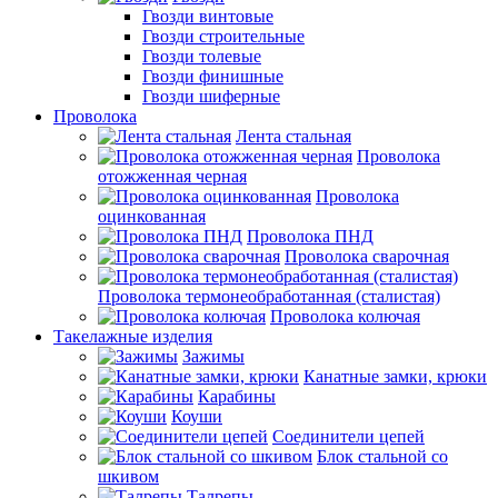
Гвозди винтовые
Гвозди строительные
Гвозди толевые
Гвозди финишные
Гвозди шиферные
Проволока
Лента стальная
Проволока
отожженная черная
Проволока
оцинкованная
Проволока ПНД
Проволока сварочная
Проволока термонеобработанная (сталистая)
Проволока колючая
Такелажные изделия
Зажимы
Канатные замки, крюки
Карабины
Коуши
Соединители цепей
Блок стальной со
шкивом
Талрепы