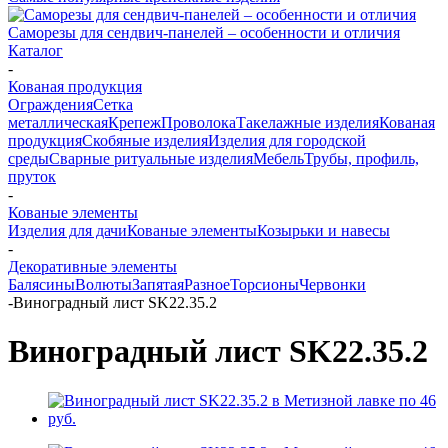
Саморезы для сендвич-панелей – особенности и отличия
Каталог
-
Кованая продукция
Ограждения
Сетка
металлическая
Крепеж
Проволока
Такелажные изделия
Кованая
продукция
Скобяные изделия
Изделия для городской
среды
Сварные ритуальные изделия
Мебель
Трубы, профиль,
пруток
-
Кованые элементы
Изделия для дачи
Кованые элементы
Козырьки и навесы
-
Декоративные элементы
Балясины
Волюты
Запятая
Разное
Торсионы
Червонки
-
Виноградный лист SK22.35.2
Виноградный лист SK22.35.2