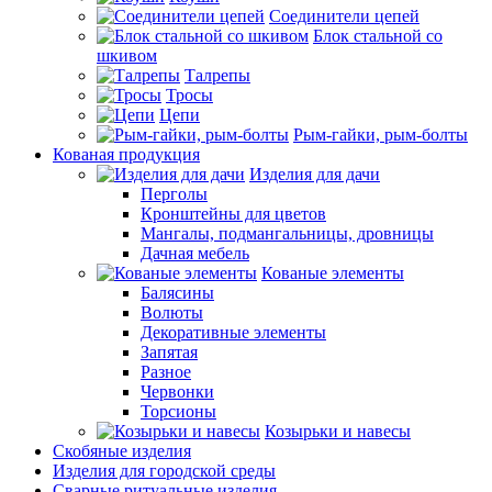
Соединители цепей
Блок стальной со
шкивом
Талрепы
Тросы
Цепи
Рым-гайки, рым-болты
Кованая продукция
Изделия для дачи
Перголы
Кронштейны для цветов
Мангалы, подмангальницы, дровницы
Дачная мебель
Кованые элементы
Балясины
Волюты
Декоративные элементы
Запятая
Разное
Червонки
Торсионы
Козырьки и навесы
Скобяные изделия
Изделия для городской среды
Сварные ритуальные изделия