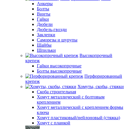
Анкеры
Болты
Винты
Гайки
Дюбели
Дюбель-гвозди
Заклепки
Саморезы и шурупы
Шайбы
Шпильки
Высокопрочный
крепеж
Гайки высокопрочные
Болты высокопрочные
Перфорированный
крепеж
Хомуты, скобы, стяжки
Скоба строительная
Хомут металлический с болтовым
креплением
Хомут металлический с креплением формы
ключа
Хомут пластиковый/нейлоновый (стяжка)
Хомут с планкой