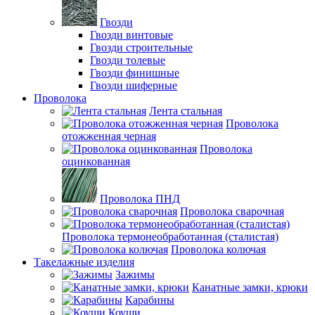
Гвозди
Гвозди винтовые
Гвозди строительные
Гвозди толевые
Гвозди финишные
Гвозди шиферные
Проволока
Лента стальная
Проволока
отожженная черная
Проволока
оцинкованная
Проволока ПНД
Проволока сварочная
Проволока термонеобработанная (сталистая)
Проволока колючая
Такелажные изделия
Зажимы
Канатные замки, крюки
Карабины
Коуши