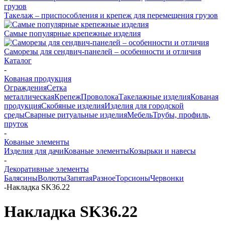
Такелаж – приспособления и крепеж для перемещения грузов
Самые популярные крепежные изделия
Саморезы для сендвич-панелей – особенности и отличия
Каталог
-
Кованая продукция
Ограждения
Сетка
металлическая
Крепеж
Проволока
Такелажные изделия
Кованая
продукция
Скобяные изделия
Изделия для городской
среды
Сварные ритуальные изделия
Мебель
Трубы, профиль,
пруток
-
Кованые элементы
Изделия для дачи
Кованые элементы
Козырьки и навесы
-
Декоративные элементы
Балясины
Волюты
Запятая
Разное
Торсионы
Червонки
-
Накладка SK36.22
Накладка SK36.22