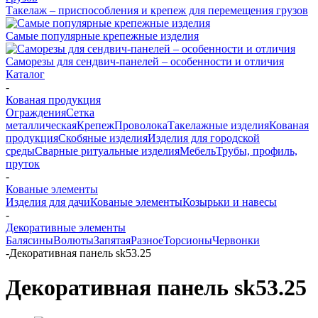
Такелаж – приспособления и крепеж для перемещения грузов
Самые популярные крепежные изделия
Саморезы для сендвич-панелей – особенности и отличия
Каталог
-
Кованая продукция
Ограждения
Сетка
металлическая
Крепеж
Проволока
Такелажные изделия
Кованая
продукция
Скобяные изделия
Изделия для городской
среды
Сварные ритуальные изделия
Мебель
Трубы, профиль,
пруток
-
Кованые элементы
Изделия для дачи
Кованые элементы
Козырьки и навесы
-
Декоративные элементы
Балясины
Волюты
Запятая
Разное
Торсионы
Червонки
-
Декоративная панель sk53.25
Декоративная панель sk53.25