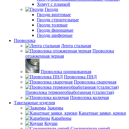
Хомут с планкой
Гвозди
Гвозди винтовые
Гвозди строительные
Гвозди толевые
Гвозди финишные
Гвозди шиферные
Проволока
Лента стальная
Проволока
отожженная черная
Проволока оцинкованная
Проволока ПНД
Проволока сварочная
Проволока термонеобработанная (сталистая)
Проволока колючая
Такелажные изделия
Зажимы
Канатные замки, крюки
Карабины
Коуши
Соединители цепей