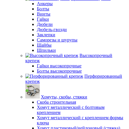
Анкеры
Болты
Винты
Гайки
Дюбели
Дюбель-гвозди
Заклепки
Саморезы и шурупы
Шайбы
Шпильки
Высокопрочный
крепеж
Гайки высокопрочные
Болты высокопрочные
Перфорированный
крепеж
Хомуты, скобы, стяжки
Скоба строительная
Хомут металлический с болтовым
креплением
Хомут металлический с креплением формы
ключа
Хомут пластиковый/нейлоновый (стяжка)