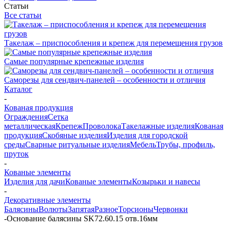
Статьи
Все статьи
Такелаж – приспособления и крепеж для перемещения грузов
Самые популярные крепежные изделия
Саморезы для сендвич-панелей – особенности и отличия
Каталог
-
Кованая продукция
Ограждения
Сетка
металлическая
Крепеж
Проволока
Такелажные изделия
Кованая
продукция
Скобяные изделия
Изделия для городской
среды
Сварные ритуальные изделия
Мебель
Трубы, профиль,
пруток
-
Кованые элементы
Изделия для дачи
Кованые элементы
Козырьки и навесы
-
Декоративные элементы
Балясины
Волюты
Запятая
Разное
Торсионы
Червонки
-
Основание балясины SK72.60.15 отв.16мм