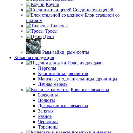
Коуши
Соединители цепей
Блок стальной со
шкивом
Талрепы
Тросы
Цепи
Рым-гайки, рым-болты
Кованая продукция
Изделия для дачи
Перголы
Кронштейны для цветов
Мангалы, подмангальницы, дровницы
Дачная мебель
Кованые элементы
Балясины
Волюты
Декоративные элементы
Запятая
Разное
Червонки
Торсионы
Козырьки и навесы