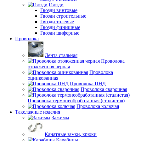
Гвозди
Гвозди винтовые
Гвозди строительные
Гвозди толевые
Гвозди финишные
Гвозди шиферные
Проволока
Лента стальная
Проволока
отожженная черная
Проволока
оцинкованная
Проволока ПНД
Проволока сварочная
Проволока термонеобработанная (сталистая)
Проволока колючая
Такелажные изделия
Зажимы
Канатные замки, крюки
Карабины