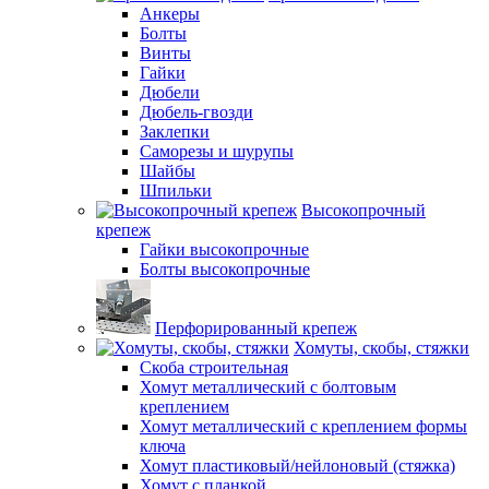
Анкеры
Болты
Винты
Гайки
Дюбели
Дюбель-гвозди
Заклепки
Саморезы и шурупы
Шайбы
Шпильки
Высокопрочный
крепеж
Гайки высокопрочные
Болты высокопрочные
Перфорированный крепеж
Хомуты, скобы, стяжки
Скоба строительная
Хомут металлический с болтовым
креплением
Хомут металлический с креплением формы
ключа
Хомут пластиковый/нейлоновый (стяжка)
Хомут с планкой