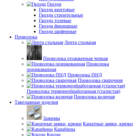
Гвозди
Гвозди винтовые
Гвозди строительные
Гвозди толевые
Гвозди финишные
Гвозди шиферные
Проволока
Лента стальная
Проволока отожженная черная
Проволока
оцинкованная
Проволока ПНД
Проволока сварочная
Проволока термонеобработанная (сталистая)
Проволока колючая
Такелажные изделия
Зажимы
Канатные замки, крюки
Карабины
Коуши