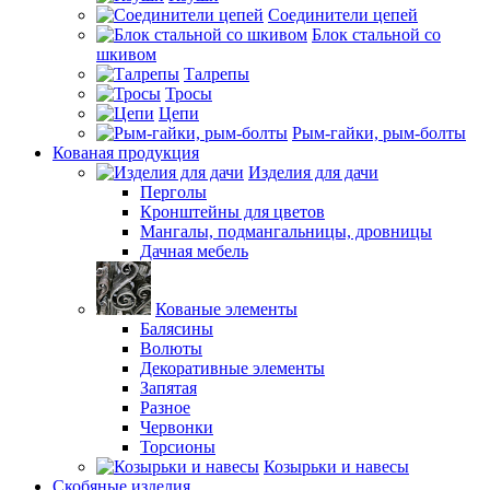
Соединители цепей
Блок стальной со
шкивом
Талрепы
Тросы
Цепи
Рым-гайки, рым-болты
Кованая продукция
Изделия для дачи
Перголы
Кронштейны для цветов
Мангалы, подмангальницы, дровницы
Дачная мебель
Кованые элементы
Балясины
Волюты
Декоративные элементы
Запятая
Разное
Червонки
Торсионы
Козырьки и навесы
Скобяные изделия