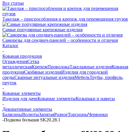
Все статьи
Такелаж – приспособления и крепеж для перемещения грузов
Самые популярные крепежные изделия
Саморезы для сендвич-панелей – особенности и отличия
Каталог
-
Кованая продукция
Ограждения
Сетка
металлическая
Крепеж
Проволока
Такелажные изделия
Кованая
продукция
Скобяные изделия
Изделия для городской
среды
Сварные ритуальные изделия
Мебель
Трубы, профиль,
пруток
-
Кованые элементы
Изделия для дачи
Кованые элементы
Козырьки и навесы
-
Декоративные элементы
Балясины
Волюты
Запятая
Разное
Торсионы
Червонки
-
Подкова большая SK20.28.1