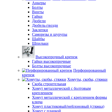
Анкеры
Болты
Винты
Гайки
Дюбели
Дюбель-гвозди
Заклепки
Саморезы и шурупы
Шайбы
Шпильки
Высокопрочный крепеж
Гайки высокопрочные
Болты высокопрочные
Перфорированный
крепеж
Хомуты, скобы, стяжки
Скоба строительная
Хомут металлический с болтовым
креплением
Хомут металлический с креплением формы
ключа
Хомут пластиковый/нейлоновый (стяжка)
Хомут с планкой