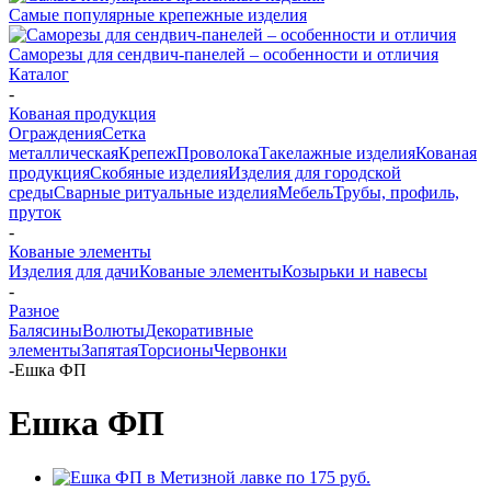
Самые популярные крепежные изделия
Саморезы для сендвич-панелей – особенности и отличия
Каталог
-
Кованая продукция
Ограждения
Сетка
металлическая
Крепеж
Проволока
Такелажные изделия
Кованая
продукция
Скобяные изделия
Изделия для городской
среды
Сварные ритуальные изделия
Мебель
Трубы, профиль,
пруток
-
Кованые элементы
Изделия для дачи
Кованые элементы
Козырьки и навесы
-
Разное
Балясины
Волюты
Декоративные
элементы
Запятая
Торсионы
Червонки
-
Ешка ФП
Ешка ФП