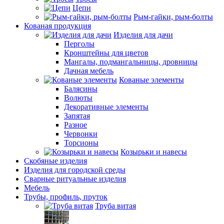
Цепи
Рым-гайки, рым-болты
Кованая продукция
Изделия для дачи
Перголы
Кронштейны для цветов
Мангалы, подмангальницы, дровницы
Дачная мебель
Кованые элементы
Балясины
Волюты
Декоративные элементы
Запятая
Разное
Червонки
Торсионы
Козырьки и навесы
Скобяные изделия
Изделия для городской среды
Сварные ритуальные изделия
Мебель
Трубы, профиль, пруток
Труба витая