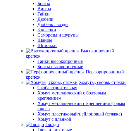
Болты
Винты
Гайки
Дюбели
Дюбель-гвозди
Заклепки
Саморезы и шурупы
Шайбы
Шпильки
Высокопрочный
крепеж
Гайки высокопрочные
Болты высокопрочные
Перфорированный
крепеж
Хомуты, скобы, стяжки
Скоба строительная
Хомут металлический с болтовым
креплением
Хомут металлический с креплением формы
ключа
Хомут пластиковый/нейлоновый (стяжка)
Хомут с планкой
Гвозди
Гвозди винтовые