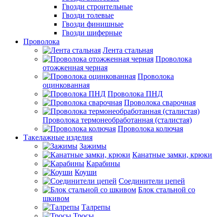
Гвозди строительные
Гвозди толевые
Гвозди финишные
Гвозди шиферные
Проволока
Лента стальная
Проволока
отожженная черная
Проволока
оцинкованная
Проволока ПНД
Проволока сварочная
Проволока термонеобработанная (сталистая)
Проволока колючая
Такелажные изделия
Зажимы
Канатные замки, крюки
Карабины
Коуши
Соединители цепей
Блок стальной со
шкивом
Талрепы
Тросы