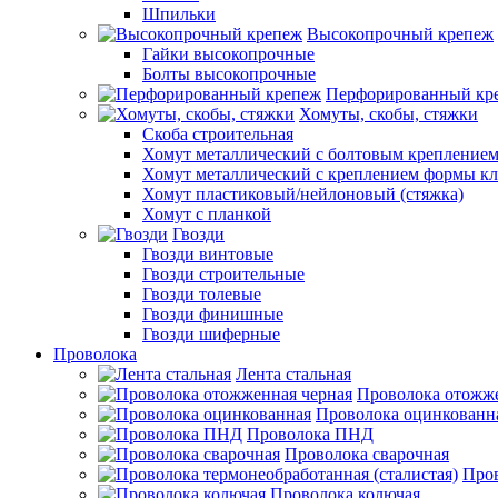
Шпильки
Высокопрочный крепеж
Гайки высокопрочные
Болты высокопрочные
Перфорированный кр
Хомуты, скобы, стяжки
Скоба строительная
Хомут металлический с болтовым крепление
Хомут металлический с креплением формы к
Хомут пластиковый/нейлоновый (стяжка)
Хомут с планкой
Гвозди
Гвозди винтовые
Гвозди строительные
Гвозди толевые
Гвозди финишные
Гвозди шиферные
Проволока
Лента стальная
Проволока отожже
Проволока оцинкованн
Проволока ПНД
Проволока сварочная
Пров
Проволока колючая