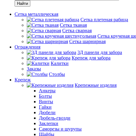
Найти
Сетка металлическая
Сетка плетеная рабица
Сетка тканая
Сетка сварная
Сетка крученая ш
Сетка шарнирная
Ограждения
3Д панели для забора
Крепеж для забора
Калитки
Заказы
Столбы
Крепеж
Крепежные изделия
Анкеры
Болты
Винты
Гайки
Дюбели
Дюбель-гвозди
Заклепки
Саморезы и шурупы
Шайбы