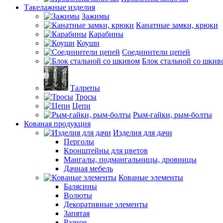
Такелажные изделия
Зажимы
Канатные замки, крюки
Карабины
Коуши
Соединители цепей
Блок стальной со шкив
Талрепы
Тросы
Цепи
Рым-гайки, рым-болты
Кованая продукция
Изделия для дачи
Перголы
Кронштейны для цветов
Мангалы, подмангальницы, дровницы
Дачная мебель
Кованые элементы
Балясины
Волюты
Декоративные элементы
Запятая
Разное