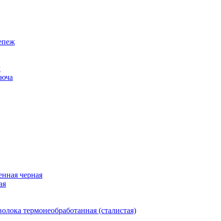
епеж
м
люча
нная черная
ая
олока термонеобработанная (сталистая)