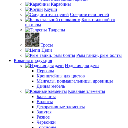
Карабины
Коуши
Соединители цепей
Блок стальной со
шкивом
Талрепы
Тросы
Цепи
Рым-гайки, рым-болты
Кованая продукция
Изделия для дачи
Перголы
Кронштейны для цветов
Мангалы, подмангальницы, дровницы
Дачная мебель
Кованые элементы
Балясины
Волюты
Декоративные элементы
Запятая
Разное
Червонки
Торсионы