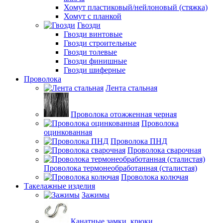
Хомут пластиковый/нейлоновый (стяжка)
Хомут с планкой
Гвозди
Гвозди винтовые
Гвозди строительные
Гвозди толевые
Гвозди финишные
Гвозди шиферные
Проволока
Лента стальная
Проволока отожженная черная
Проволока
оцинкованная
Проволока ПНД
Проволока сварочная
Проволока термонеобработанная (сталистая)
Проволока колючая
Такелажные изделия
Зажимы
Канатные замки, крюки