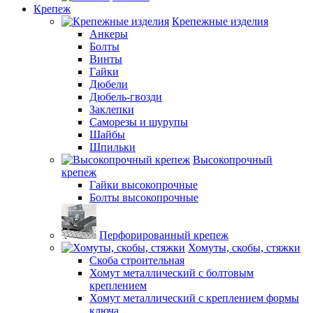
Крепеж
Крепежные изделия
Анкеры
Болты
Винты
Гайки
Дюбели
Дюбель-гвозди
Заклепки
Саморезы и шурупы
Шайбы
Шпильки
Высокопрочный
крепеж
Гайки высокопрочные
Болты высокопрочные
Перфорированный крепеж
Хомуты, скобы, стяжки
Скоба строительная
Хомут металлический с болтовым
креплением
Хомут металлический с креплением формы
ключа