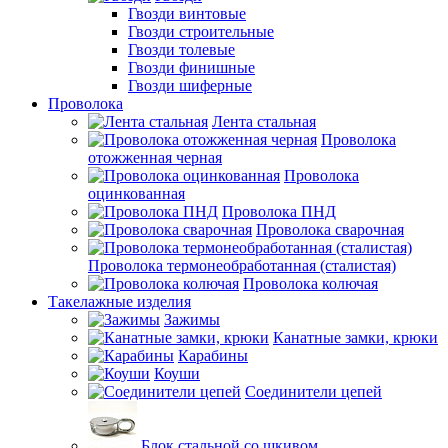
Гвозди винтовые
Гвозди строительные
Гвозди толевые
Гвозди финишные
Гвозди шиферные
Проволока
Лента стальная
Проволока
отожженная черная
Проволока
оцинкованная
Проволока ПНД
Проволока сварочная
Проволока термонеобработанная (сталистая)
Проволока колючая
Такелажные изделия
Зажимы
Канатные замки, крюки
Карабины
Коуши
Соединители цепей
Блок стальной со шкивом