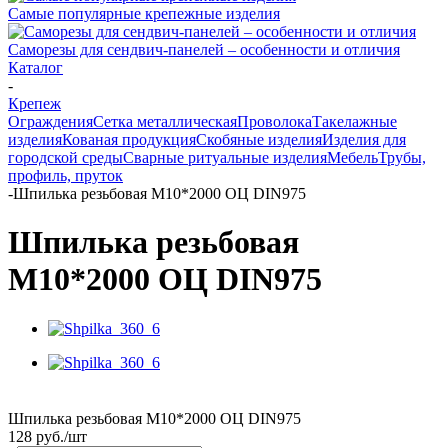
Самые популярные крепежные изделия
Саморезы для сендвич-панелей – особенности и отличия
Каталог
-
Крепеж
Ограждения
Сетка металлическая
Проволока
Такелажные
изделия
Кованая продукция
Скобяные изделия
Изделия для
городской среды
Сварные ритуальные изделия
Мебель
Трубы,
профиль, пруток
-
Шпилька резьбовая М10*2000 ОЦ DIN975
Шпилька резьбовая
М10*2000 ОЦ DIN975
Шпилька резьбовая М10*2000 ОЦ DIN975
128
руб.
/шт