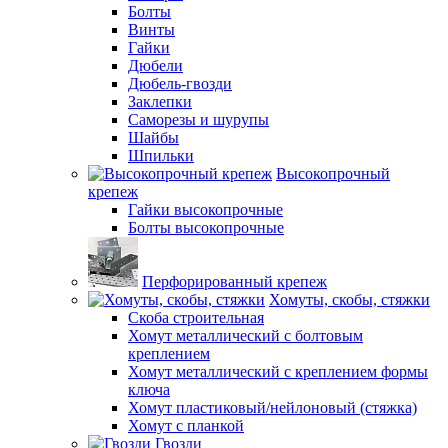
Болты
Винты
Гайки
Дюбели
Дюбель-гвозди
Заклепки
Саморезы и шурупы
Шайбы
Шпильки
Высокопрочный
крепеж
Гайки высокопрочные
Болты высокопрочные
Перфорированный крепеж
Хомуты, скобы, стяжки
Скоба строительная
Хомут металлический с болтовым
креплением
Хомут металлический с креплением формы
ключа
Хомут пластиковый/нейлоновый (стяжка)
Хомут с планкой
Гвозди