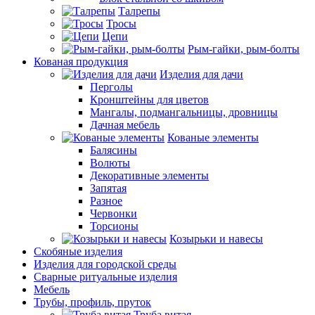
Талрепы
Тросы
Цепи
Рым-гайки, рым-болты
Кованая продукция
Изделия для дачи
Перголы
Кронштейны для цветов
Мангалы, подмангальницы, дровницы
Дачная мебель
Кованые элементы
Балясины
Волюты
Декоративные элементы
Запятая
Разное
Червонки
Торсионы
Козырьки и навесы
Скобяные изделия
Изделия для городской среды
Сварные ритуальные изделия
Мебель
Трубы, профиль, пруток
Труба витая