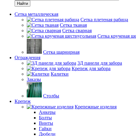
Найти
Сетка металлическая
Сетка плетеная рабица
Сетка тканая
Сетка сварная
Сетка крученая ш
Сетка шарнирная
Ограждения
3Д панели для забора
Крепеж для забора
Калитки
Заказы
Столбы
Крепеж
Крепежные изделия
Анкеры
Болты
Винты
Гайки
Дюбели