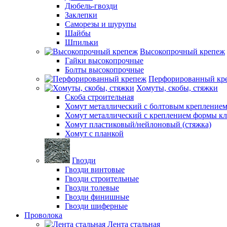
Дюбель-гвозди
Заклепки
Саморезы и шурупы
Шайбы
Шпильки
Высокопрочный крепеж
Гайки высокопрочные
Болты высокопрочные
Перфорированный кр
Хомуты, скобы, стяжки
Скоба строительная
Хомут металлический с болтовым крепление
Хомут металлический с креплением формы к
Хомут пластиковый/нейлоновый (стяжка)
Хомут с планкой
Гвозди
Гвозди винтовые
Гвозди строительные
Гвозди толевые
Гвозди финишные
Гвозди шиферные
Проволока
Лента стальная