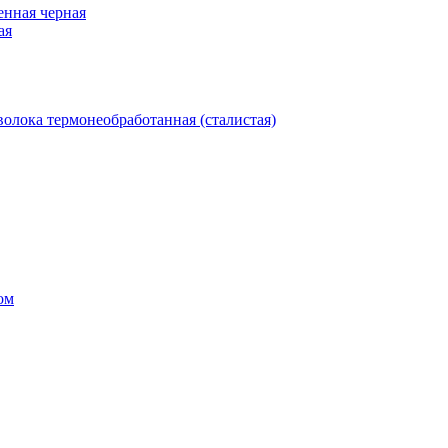
нная черная
ая
олока термонеобработанная (сталистая)
ом