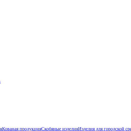
я
Кованая продукция
Скобяные изделия
Изделия для городской ср