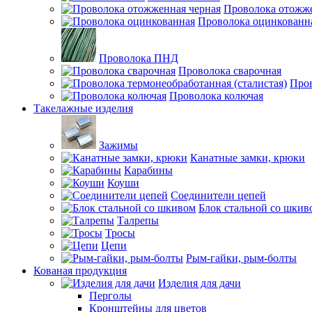
Проволока отожже
Проволока оцинкованн
Проволока ПНД
Проволока сварочная
Пров
Проволока колючая
Такелажные изделия
Зажимы
Канатные замки, крюки
Карабины
Коуши
Соединители цепей
Блок стальной со шкив
Талрепы
Тросы
Цепи
Рым-гайки, рым-болты
Кованая продукция
Изделия для дачи
Перголы
Кронштейны для цветов