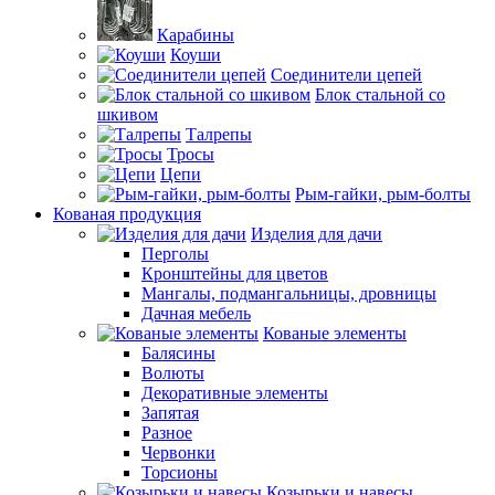
Карабины
Коуши
Соединители цепей
Блок стальной со
шкивом
Талрепы
Тросы
Цепи
Рым-гайки, рым-болты
Кованая продукция
Изделия для дачи
Перголы
Кронштейны для цветов
Мангалы, подмангальницы, дровницы
Дачная мебель
Кованые элементы
Балясины
Волюты
Декоративные элементы
Запятая
Разное
Червонки
Торсионы
Козырьки и навесы