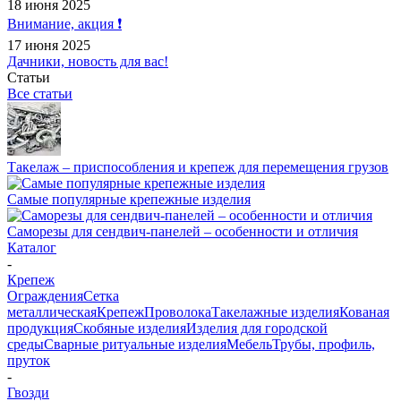
18 июня 2025
Внимание, акция ❗️
17 июня 2025
Дачники, новость для вас!
Статьи
Все статьи
Такелаж – приспособления и крепеж для перемещения грузов
Самые популярные крепежные изделия
Саморезы для сендвич-панелей – особенности и отличия
Каталог
-
Крепеж
Ограждения
Сетка
металлическая
Крепеж
Проволока
Такелажные изделия
Кованая
продукция
Скобяные изделия
Изделия для городской
среды
Сварные ритуальные изделия
Мебель
Трубы, профиль,
пруток
-
Гвозди