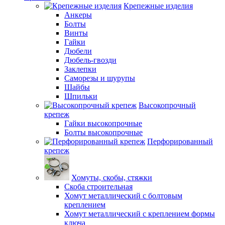
Крепежные изделия
Анкеры
Болты
Винты
Гайки
Дюбели
Дюбель-гвозди
Заклепки
Саморезы и шурупы
Шайбы
Шпильки
Высокопрочный
крепеж
Гайки высокопрочные
Болты высокопрочные
Перфорированный
крепеж
Хомуты, скобы, стяжки
Скоба строительная
Хомут металлический с болтовым
креплением
Хомут металлический с креплением формы
ключа