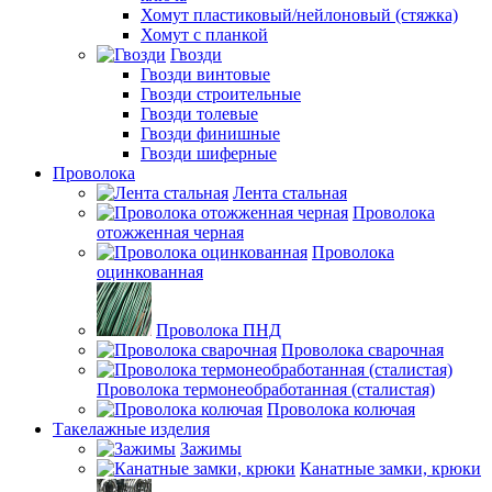
Хомут пластиковый/нейлоновый (стяжка)
Хомут с планкой
Гвозди
Гвозди винтовые
Гвозди строительные
Гвозди толевые
Гвозди финишные
Гвозди шиферные
Проволока
Лента стальная
Проволока
отожженная черная
Проволока
оцинкованная
Проволока ПНД
Проволока сварочная
Проволока термонеобработанная (сталистая)
Проволока колючая
Такелажные изделия
Зажимы
Канатные замки, крюки