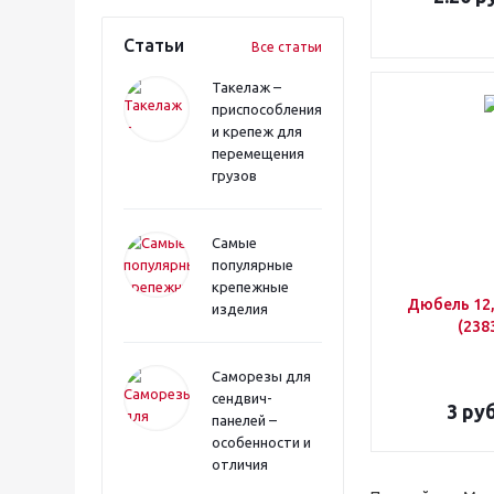
Статьи
Все статьи
Такелаж –
приспособления
и крепеж для
перемещения
грузов
Самые
популярные
крепежные
Дюбель 12,
изделия
(238
Саморезы для
сендвич-
3
руб
панелей –
особенности и
отличия