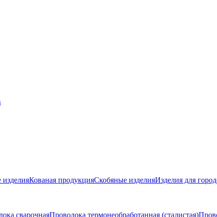
 изделия
Кованая продукция
Скобяные изделия
Изделия для город
лока сварочная
Проволока термонеобработанная (сталистая)
Пров