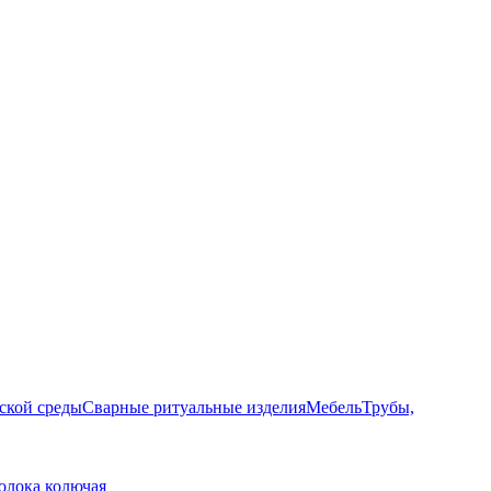
ской среды
Сварные ритуальные изделия
Мебель
Трубы,
олока колючая