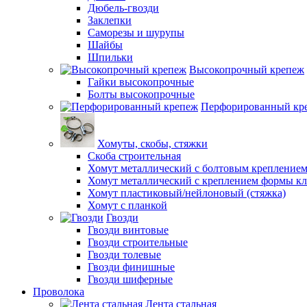
Дюбель-гвозди
Заклепки
Саморезы и шурупы
Шайбы
Шпильки
Высокопрочный крепеж
Гайки высокопрочные
Болты высокопрочные
Перфорированный кр
Хомуты, скобы, стяжки
Скоба строительная
Хомут металлический с болтовым крепление
Хомут металлический с креплением формы к
Хомут пластиковый/нейлоновый (стяжка)
Хомут с планкой
Гвозди
Гвозди винтовые
Гвозди строительные
Гвозди толевые
Гвозди финишные
Гвозди шиферные
Проволока
Лента стальная