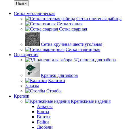
Найти
Сетка металлическая
Сетка плетеная рабица
Сетка тканая
Сетка сварная
Сетка крученая шестиугольная
Сетка шарнирная
Ограждения
3Д панели для забора
Крепеж для забора
Калитки
Заказы
Столбы
Крепеж
Крепежные изделия
Анкеры
Болты
Винты
Гайки
Дюбели