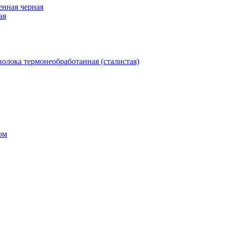
нная черная
ая
олока термонеобработанная (сталистая)
ом