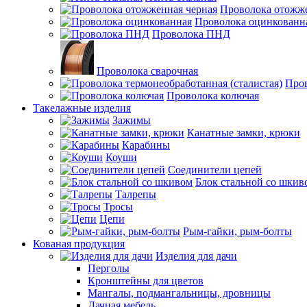
Проволока отожже
Проволока оцинкованн
Проволока ПНД
Проволока сварочная
Пров
Проволока колючая
Такелажные изделия
Зажимы
Канатные замки, крюки
Карабины
Коуши
Соединители цепей
Блок стальной со шкив
Талрепы
Тросы
Цепи
Рым-гайки, рым-болты
Кованая продукция
Изделия для дачи
Перголы
Кронштейны для цветов
Мангалы, подмангальницы, дровницы
Дачная мебель