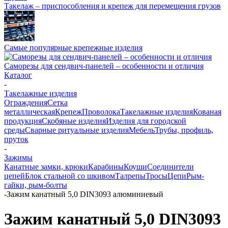
Такелаж – приспособления и крепеж для перемещения грузов
Самые популярные крепежные изделия
Саморезы для сендвич-панелей – особенности и отличия
Каталог
-
Такелажные изделия
Ограждения
Сетка
металлическая
Крепеж
Проволока
Такелажные изделия
Кованая
продукция
Скобяные изделия
Изделия для городской
среды
Сварные ритуальные изделия
Мебель
Трубы, профиль,
пруток
-
Зажимы
Канатные замки, крюки
Карабины
Коуши
Соединители
цепей
Блок стальной со шкивом
Талрепы
Тросы
Цепи
Рым-
гайки, рым-болты
-
Зажим канатный 5,0 DIN3093 алюминиевый
Зажим канатный 5,0 DIN3093