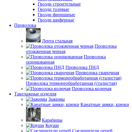
Гвозди строительные
Гвозди толевые
Гвозди финишные
Гвозди шиферные
Проволока
Лента стальная
Проволока
отожженная черная
Проволока
оцинкованная
Проволока ПНД
Проволока сварочная
Проволока термонеобработанная (сталистая)
Проволока колючая
Такелажные изделия
Зажимы
Канатные замки, крюки
Карабины
Коуши
Соединители цепей