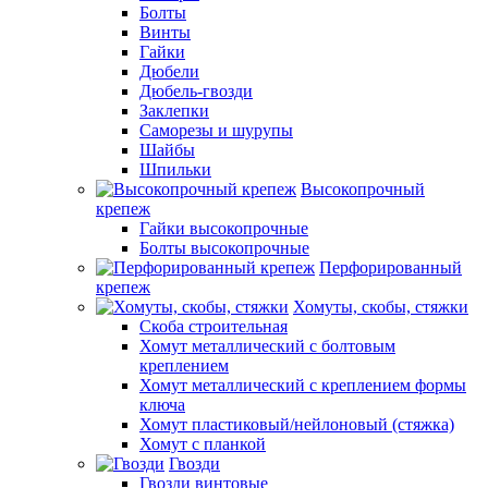
Болты
Винты
Гайки
Дюбели
Дюбель-гвозди
Заклепки
Саморезы и шурупы
Шайбы
Шпильки
Высокопрочный
крепеж
Гайки высокопрочные
Болты высокопрочные
Перфорированный
крепеж
Хомуты, скобы, стяжки
Скоба строительная
Хомут металлический с болтовым
креплением
Хомут металлический с креплением формы
ключа
Хомут пластиковый/нейлоновый (стяжка)
Хомут с планкой
Гвозди
Гвозди винтовые