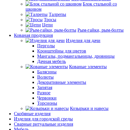
Блок стальной со
шкивом
Талрепы
Тросы
Цепи
Рым-гайки, рым-болты
Кованая продукция
Изделия для дачи
Перголы
Кронштейны для цветов
Мангалы, подмангальницы, дровницы
Дачная мебель
Кованые элементы
Балясины
Волюты
Декоративные элементы
Запятая
Разное
Червонки
Торсионы
Козырьки и навесы
Скобяные изделия
Изделия для городской среды
Сварные ритуальные изделия
Мебель