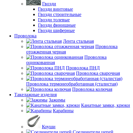
Гвозди
Гвозди винтовые
Гвозди строительные
Гвозди толевые
Гвозди финишные
Гвозди шиферные
Проволока
Лента стальная
Проволока
отожженная черная
Проволока
оцинкованная
Проволока ПНД
Проволока сварочная
Проволока термонеобработанная (сталистая)
Проволока колючая
Такелажные изделия
Зажимы
Канатные замки, крюки
Карабины
Коуши
Соединители цепей