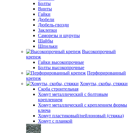
Болты
Винты
Гайки
Дюбели
Дюбель-гвозди
Заклепки
Саморезы и шурупы
Шайбы
Шпильки
Высокопрочный
крепеж
Гайки высокопрочные
Болты высокопрочные
Перфорированный
крепеж
Хомуты, скобы, стяжки
Скоба строительная
Хомут металлический с болтовым
креплением
Хомут металлический с креплением формы
ключа
Хомут пластиковый/нейлоновый (стяжка)
Хомут с планкой