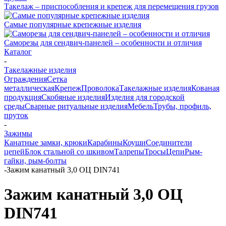
Такелаж – приспособления и крепеж для перемещения грузов
Самые популярные крепежные изделия
Саморезы для сендвич-панелей – особенности и отличия
Каталог
-
Такелажные изделия
Ограждения
Сетка
металлическая
Крепеж
Проволока
Такелажные изделия
Кованая
продукция
Скобяные изделия
Изделия для городской
среды
Сварные ритуальные изделия
Мебель
Трубы, профиль,
пруток
-
Зажимы
Канатные замки, крюки
Карабины
Коуши
Соединители
цепей
Блок стальной со шкивом
Талрепы
Тросы
Цепи
Рым-
гайки, рым-болты
-
Зажим канатный 3,0 ОЦ DIN741
Зажим канатный 3,0 ОЦ
DIN741