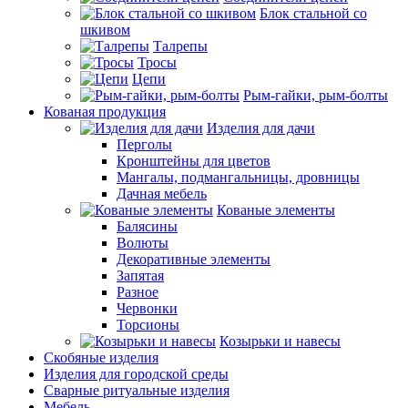
Блок стальной со
шкивом
Талрепы
Тросы
Цепи
Рым-гайки, рым-болты
Кованая продукция
Изделия для дачи
Перголы
Кронштейны для цветов
Мангалы, подмангальницы, дровницы
Дачная мебель
Кованые элементы
Балясины
Волюты
Декоративные элементы
Запятая
Разное
Червонки
Торсионы
Козырьки и навесы
Скобяные изделия
Изделия для городской среды
Сварные ритуальные изделия
Мебель