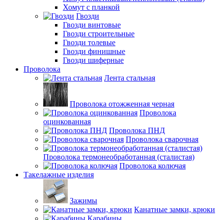
Хомут с планкой
Гвозди
Гвозди винтовые
Гвозди строительные
Гвозди толевые
Гвозди финишные
Гвозди шиферные
Проволока
Лента стальная
Проволока отожженная черная
Проволока
оцинкованная
Проволока ПНД
Проволока сварочная
Проволока термонеобработанная (сталистая)
Проволока колючая
Такелажные изделия
Зажимы
Канатные замки, крюки
Карабины