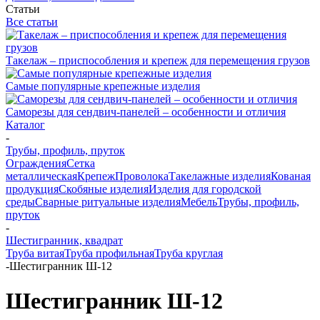
Статьи
Все статьи
Такелаж – приспособления и крепеж для перемещения грузов
Самые популярные крепежные изделия
Саморезы для сендвич-панелей – особенности и отличия
Каталог
-
Трубы, профиль, пруток
Ограждения
Сетка
металлическая
Крепеж
Проволока
Такелажные изделия
Кованая
продукция
Скобяные изделия
Изделия для городской
среды
Сварные ритуальные изделия
Мебель
Трубы, профиль,
пруток
-
Шестигранник, квадрат
Труба витая
Труба профильная
Труба круглая
-
Шестигранник Ш-12
Шестигранник Ш-12