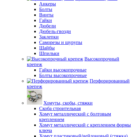
Анкеры
Болты
Винты
Гайки
Дюбели
Дюбель-гвозди
Заклепки
Саморезы и шурупы
Шайбы
Шпильки
Высокопрочный
крепеж
Гайки высокопрочные
Болты высокопрочные
Перфорированный
крепеж
Хомуты, скобы, стяжки
Скоба строительная
Хомут металлический с болтовым
креплением
Хомут металлический с креплением формы
ключа
Хомут пластиковый/нейлоновый (стяжка)