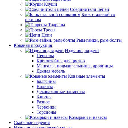
Коуши
Соединители цепей
Блок стальной со
шкивом
Талрепы
Тросы
Цепи
Рым-гайки, рым-болты
Кованая продукция
Изделия для дачи
Перголы
Кронштейны для цветов
Мангалы, подмангальницы, дровницы
Дачная мебель
Кованые элементы
Балясины
Волюты
Декоративные элементы
Запятая
Разное
Червонки
Торсионы
Козырьки и навесы
Скобяные изделия
Изделия для городской среды