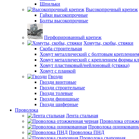
Шпильки
Высокопрочный крепеж
Гайки высокопрочные
Болты высокопрочные
Перфорированный крепеж
Хомуты, скобы, стяжки
Скоба строительная
Хомут металлический с болтовым крепление
Хомут металлический с креплением формы к
Хомут пластиковый/нейлоновый (стяжка)
Хомут с планкой
Гвозди
Гвозди винтовые
Гвозди строительные
Гвозди толевые
Гвозди финишные
Гвозди шиферные
Проволока
Лента стальная
Проволока отожже
Проволока оцинкованн
Проволока ПНД
Проволока сварочная