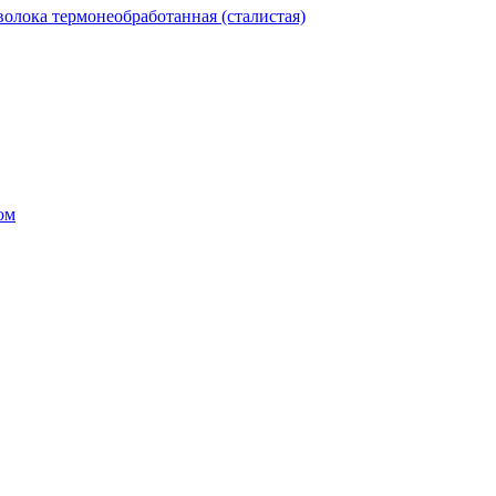
олока термонеобработанная (сталистая)
ом