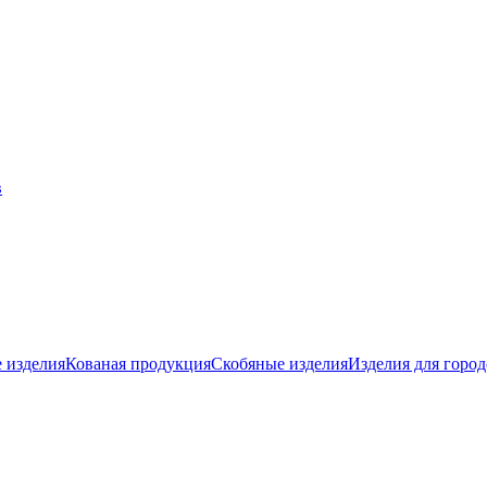
 изделия
Кованая продукция
Скобяные изделия
Изделия для город