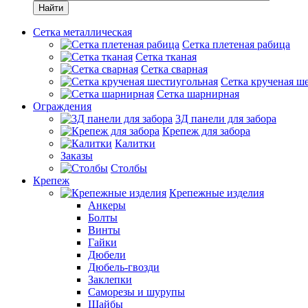
Найти
Сетка металлическая
Сетка плетеная рабица
Сетка тканая
Сетка сварная
Сетка крученая ш
Сетка шарнирная
Ограждения
3Д панели для забора
Крепеж для забора
Калитки
Заказы
Столбы
Крепеж
Крепежные изделия
Анкеры
Болты
Винты
Гайки
Дюбели
Дюбель-гвозди
Заклепки
Саморезы и шурупы
Шайбы