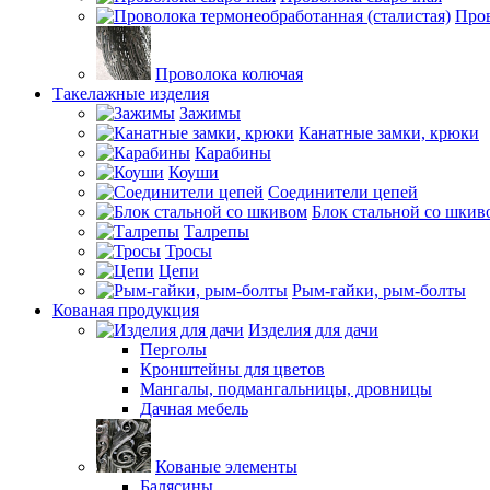
Пров
Проволока колючая
Такелажные изделия
Зажимы
Канатные замки, крюки
Карабины
Коуши
Соединители цепей
Блок стальной со шкив
Талрепы
Тросы
Цепи
Рым-гайки, рым-болты
Кованая продукция
Изделия для дачи
Перголы
Кронштейны для цветов
Мангалы, подмангальницы, дровницы
Дачная мебель
Кованые элементы
Балясины