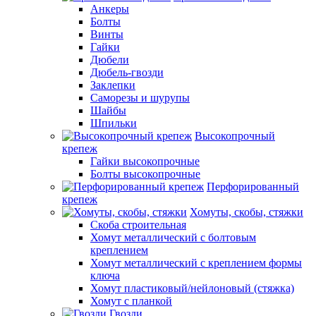
Анкеры
Болты
Винты
Гайки
Дюбели
Дюбель-гвозди
Заклепки
Саморезы и шурупы
Шайбы
Шпильки
Высокопрочный
крепеж
Гайки высокопрочные
Болты высокопрочные
Перфорированный
крепеж
Хомуты, скобы, стяжки
Скоба строительная
Хомут металлический с болтовым
креплением
Хомут металлический с креплением формы
ключа
Хомут пластиковый/нейлоновый (стяжка)
Хомут с планкой
Гвозди