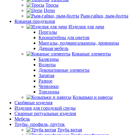
Тросы
Цепи
Рым-гайки, рым-болты
Кованая продукция
Изделия для дачи
Перголы
Кронштейны для цветов
Мангалы, подмангальницы, дровницы
Дачная мебель
Кованые элементы
Балясины
Волюты
Декоративные элементы
Запятая
Разное
Червонки
Торсионы
Козырьки и навесы
Скобяные изделия
Изделия для городской среды
Сварные ритуальные изделия
Мебель
Трубы, профиль, пруток
Труба витая