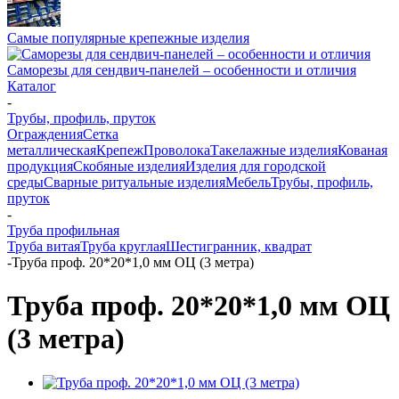
Самые популярные крепежные изделия
Саморезы для сендвич-панелей – особенности и отличия
Каталог
-
Трубы, профиль, пруток
Ограждения
Сетка
металлическая
Крепеж
Проволока
Такелажные изделия
Кованая
продукция
Скобяные изделия
Изделия для городской
среды
Сварные ритуальные изделия
Мебель
Трубы, профиль,
пруток
-
Труба профильная
Труба витая
Труба круглая
Шестигранник, квадрат
-
Труба проф. 20*20*1,0 мм ОЦ (3 метра)
Труба проф. 20*20*1,0 мм ОЦ
(3 метра)