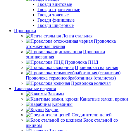
Гвозди винтовые
Гвозди строительные
Гвозди толевые
Гвозди финишные
Гвозди шиферные
Проволока
Лента стальная
Проволока
отожженная черная
Проволока
оцинкованная
Проволока ПНД
Проволока сварочная
Проволока термонеобработанная (сталистая)
Проволока колючая
Такелажные изделия
Зажимы
Канатные замки, крюки
Карабины
Коуши
Соединители цепей
Блок стальной со
шкивом
Талрепы