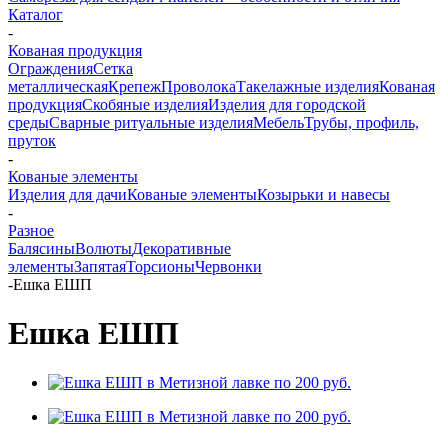
Каталог
-
Кованая продукция
Ограждения
Сетка
металлическая
Крепеж
Проволока
Такелажные изделия
Кованая
продукция
Скобяные изделия
Изделия для городской
среды
Сварные ритуальные изделия
Мебель
Трубы, профиль,
пруток
-
Кованые элементы
Изделия для дачи
Кованые элементы
Козырьки и навесы
-
Разное
Балясины
Волюты
Декоративные
элементы
Запятая
Торсионы
Червонки
-
Ешка ЕШП
Ешка ЕШП