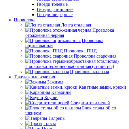
Гвозди толевые
Гвозди финишные
Гвозди шиферные
Проволока
Лента стальная
Проволока
отожженная черная
Проволока
оцинкованная
Проволока ПНД
Проволока сварочная
Проволока термонеобработанная (сталистая)
Проволока колючая
Такелажные изделия
Зажимы
Канатные замки, крюки
Карабины
Коуши
Соединители цепей
Блок стальной со
шкивом
Талрепы
Тросы
Цепи