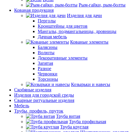
Рым-гайки, рым-болты
Кованая продукция
Изделия для дачи
Перголы
Кронштейны для цветов
Мангалы, подмангальницы, дровницы
Дачная мебель
Кованые элементы
Балясины
Волюты
Декоративные элементы
Запятая
Разное
Червонки
Торсионы
Козырьки и навесы
Скобяные изделия
Изделия для городской среды
Сварные ритуальные изделия
Мебель
Трубы, профиль, пруток
Труба витая
Труба профильная
Труба круглая