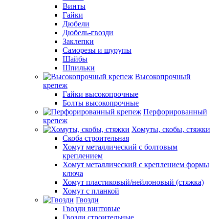
Винты
Гайки
Дюбели
Дюбель-гвозди
Заклепки
Саморезы и шурупы
Шайбы
Шпильки
Высокопрочный
крепеж
Гайки высокопрочные
Болты высокопрочные
Перфорированный
крепеж
Хомуты, скобы, стяжки
Скоба строительная
Хомут металлический с болтовым
креплением
Хомут металлический с креплением формы
ключа
Хомут пластиковый/нейлоновый (стяжка)
Хомут с планкой
Гвозди
Гвозди винтовые
Гвозди строительные