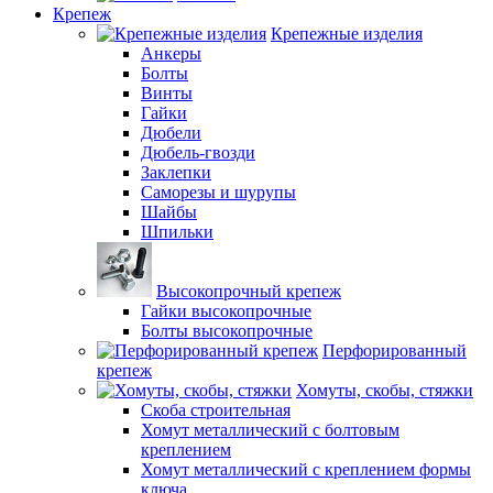
Крепеж
Крепежные изделия
Анкеры
Болты
Винты
Гайки
Дюбели
Дюбель-гвозди
Заклепки
Саморезы и шурупы
Шайбы
Шпильки
Высокопрочный крепеж
Гайки высокопрочные
Болты высокопрочные
Перфорированный
крепеж
Хомуты, скобы, стяжки
Скоба строительная
Хомут металлический с болтовым
креплением
Хомут металлический с креплением формы
ключа