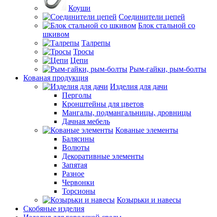
Коуши
Соединители цепей
Блок стальной со
шкивом
Талрепы
Тросы
Цепи
Рым-гайки, рым-болты
Кованая продукция
Изделия для дачи
Перголы
Кронштейны для цветов
Мангалы, подмангальницы, дровницы
Дачная мебель
Кованые элементы
Балясины
Волюты
Декоративные элементы
Запятая
Разное
Червонки
Торсионы
Козырьки и навесы
Скобяные изделия