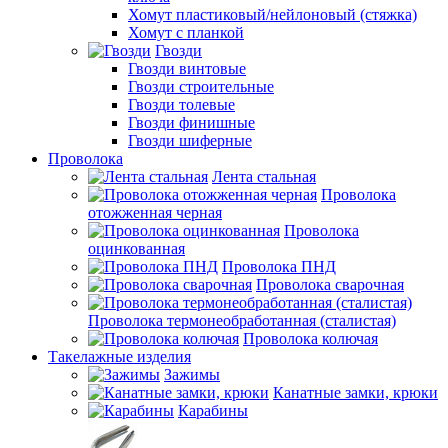
Хомут пластиковый/нейлоновый (стяжка)
Хомут с планкой
Гвозди
Гвозди винтовые
Гвозди строительные
Гвозди толевые
Гвозди финишные
Гвозди шиферные
Проволока
Лента стальная
Проволока
отожженная черная
Проволока
оцинкованная
Проволока ПНД
Проволока сварочная
Проволока термонеобработанная (сталистая)
Проволока колючая
Такелажные изделия
Зажимы
Канатные замки, крюки
Карабины