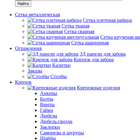
Найти
Сетка металлическая
Сетка плетеная рабица
Сетка тканая
Сетка сварная
Сетка крученая ш
Сетка шарнирная
Ограждения
3Д панели для забора
Крепеж для забора
Калитки
Заказы
Столбы
Крепеж
Крепежные изделия
Анкеры
Болты
Винты
Гайки
Дюбели
Дюбель-гвозди
Заклепки
Саморезы и шурупы
Шайбы