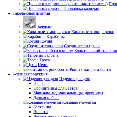
Пров
Проволока колючая
Такелажные изделия
Зажимы
Канатные замки, крюки
Карабины
Коуши
Соединители цепей
Блок стальной со шкив
Талрепы
Тросы
Цепи
Рым-гайки, рым-болты
Кованая продукция
Изделия для дачи
Перголы
Кронштейны для цветов
Мангалы, подмангальницы, дровницы
Дачная мебель
Кованые элементы
Балясины
Волюты
Декоративные элементы