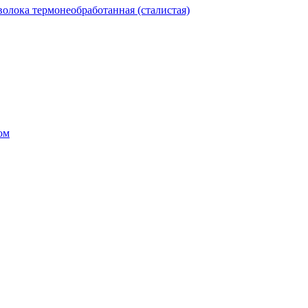
олока термонеобработанная (сталистая)
ом