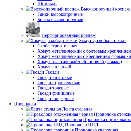
Шпильки
Высокопрочный крепеж
Гайки высокопрочные
Болты высокопрочные
Перфорированный крепеж
Хомуты, скобы, стяжки
Скоба строительная
Хомут металлический с болтовым крепление
Хомут металлический с креплением формы к
Хомут пластиковый/нейлоновый (стяжка)
Хомут с планкой
Гвозди
Гвозди винтовые
Гвозди строительные
Гвозди толевые
Гвозди финишные
Гвозди шиферные
Проволока
Лента стальная
Проволока отожже
Проволока оцинкованн
Проволока ПНД
Проволока сварочная