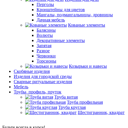
Перголы
Кронштейны для цветов
Мангалы, подмангальницы, дровницы
Дачная мебель
Кованые элементы
Балясины
Волюты
Декоративные элементы
Запятая
Разное
Червонки
Торсионы
Козырьки и навесы
Скобяные изделия
Изделия для городской среды
Сварные ритуальные изделия
Мебель
Трубы, профиль, пруток
Труба витая
Труба профильная
Труба круглая
Шестигранник, квадрат
Будьте всегда в курсе!