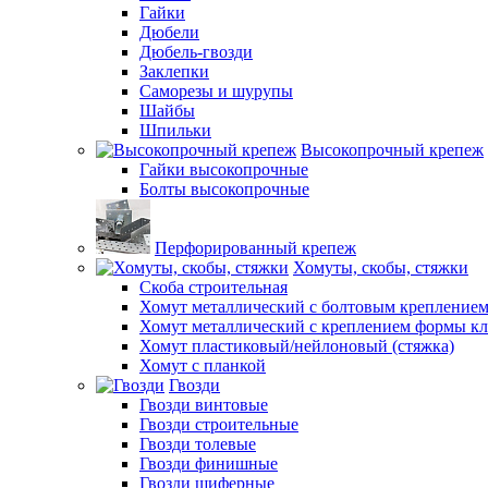
Гайки
Дюбели
Дюбель-гвозди
Заклепки
Саморезы и шурупы
Шайбы
Шпильки
Высокопрочный крепеж
Гайки высокопрочные
Болты высокопрочные
Перфорированный крепеж
Хомуты, скобы, стяжки
Скоба строительная
Хомут металлический с болтовым крепление
Хомут металлический с креплением формы к
Хомут пластиковый/нейлоновый (стяжка)
Хомут с планкой
Гвозди
Гвозди винтовые
Гвозди строительные
Гвозди толевые
Гвозди финишные
Гвозди шиферные