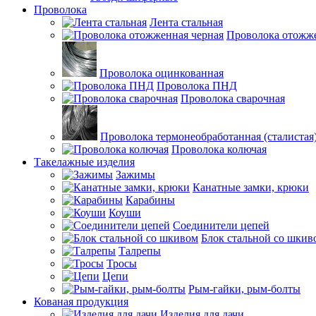
Проволока
Лента стальная
Проволока отожже
Проволока оцинкованная
Проволока ПНД
Проволока сварочная
Проволока термонеобработанная (сталистая
Проволока колючая
Такелажные изделия
Зажимы
Канатные замки, крюки
Карабины
Коуши
Соединители цепей
Блок стальной со шкив
Талрепы
Тросы
Цепи
Рым-гайки, рым-болты
Кованая продукция
Изделия для дачи