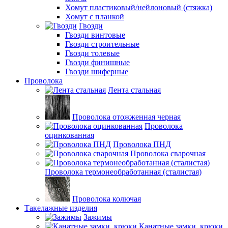
Хомут пластиковый/нейлоновый (стяжка)
Хомут с планкой
Гвозди
Гвозди винтовые
Гвозди строительные
Гвозди толевые
Гвозди финишные
Гвозди шиферные
Проволока
Лента стальная
Проволока отожженная черная
Проволока
оцинкованная
Проволока ПНД
Проволока сварочная
Проволока термонеобработанная (сталистая)
Проволока колючая
Такелажные изделия
Зажимы
Канатные замки, крюки