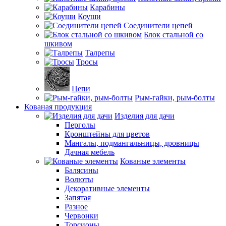
Карабины
Коуши
Соединители цепей
Блок стальной со
шкивом
Талрепы
Тросы
Цепи
Рым-гайки, рым-болты
Кованая продукция
Изделия для дачи
Перголы
Кронштейны для цветов
Мангалы, подмангальницы, дровницы
Дачная мебель
Кованые элементы
Балясины
Волюты
Декоративные элементы
Запятая
Разное
Червонки
Торсионы