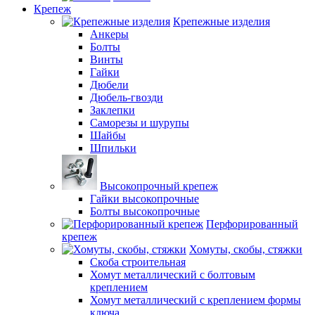
Крепеж
Крепежные изделия
Анкеры
Болты
Винты
Гайки
Дюбели
Дюбель-гвозди
Заклепки
Саморезы и шурупы
Шайбы
Шпильки
Высокопрочный крепеж
Гайки высокопрочные
Болты высокопрочные
Перфорированный
крепеж
Хомуты, скобы, стяжки
Скоба строительная
Хомут металлический с болтовым
креплением
Хомут металлический с креплением формы
ключа