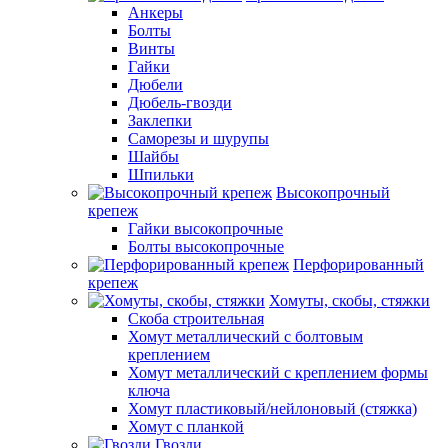
Анкеры
Болты
Винты
Гайки
Дюбели
Дюбель-гвозди
Заклепки
Саморезы и шурупы
Шайбы
Шпильки
Высокопрочный
крепеж
Гайки высокопрочные
Болты высокопрочные
Перфорированный
крепеж
Хомуты, скобы, стяжки
Скоба строительная
Хомут металлический с болтовым
креплением
Хомут металлический с креплением формы
ключа
Хомут пластиковый/нейлоновый (стяжка)
Хомут с планкой
Гвозди