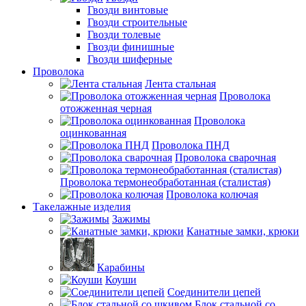
Гвозди винтовые
Гвозди строительные
Гвозди толевые
Гвозди финишные
Гвозди шиферные
Проволока
Лента стальная
Проволока
отожженная черная
Проволока
оцинкованная
Проволока ПНД
Проволока сварочная
Проволока термонеобработанная (сталистая)
Проволока колючая
Такелажные изделия
Зажимы
Канатные замки, крюки
Карабины
Коуши
Соединители цепей
Блок стальной со