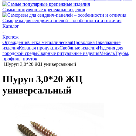
Самые популярные крепежные изделия
Саморезы для сендвич-панелей – особенности и отличия
Каталог
-
Крепеж
Ограждения
Сетка металлическая
Проволока
Такелажные
изделия
Кованая продукция
Скобяные изделия
Изделия для
городской среды
Сварные ритуальные изделия
Мебель
Трубы,
профиль, пруток
-
Шуруп 3,0*20 ЖЦ универсальный
Шуруп 3,0*20 ЖЦ
универсальный