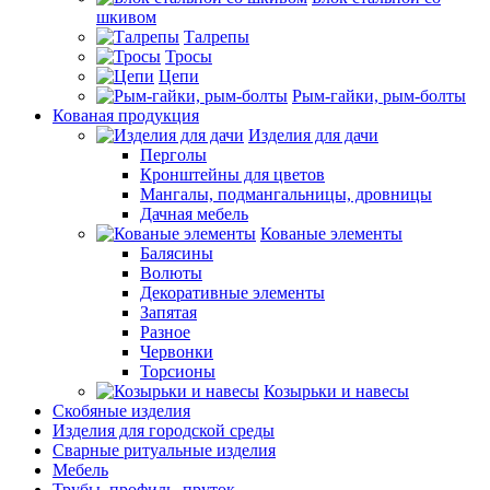
шкивом
Талрепы
Тросы
Цепи
Рым-гайки, рым-болты
Кованая продукция
Изделия для дачи
Перголы
Кронштейны для цветов
Мангалы, подмангальницы, дровницы
Дачная мебель
Кованые элементы
Балясины
Волюты
Декоративные элементы
Запятая
Разное
Червонки
Торсионы
Козырьки и навесы
Скобяные изделия
Изделия для городской среды
Сварные ритуальные изделия
Мебель
Трубы, профиль, пруток