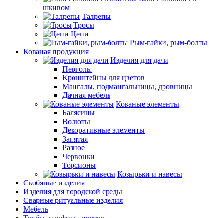
шкивом
Талрепы
Тросы
Цепи
Рым-гайки, рым-болты
Кованая продукция
Изделия для дачи
Перголы
Кронштейны для цветов
Мангалы, подмангальницы, дровницы
Дачная мебель
Кованые элементы
Балясины
Волюты
Декоративные элементы
Запятая
Разное
Червонки
Торсионы
Козырьки и навесы
Скобяные изделия
Изделия для городской среды
Сварные ритуальные изделия
Мебель
Трубы, профиль, пруток