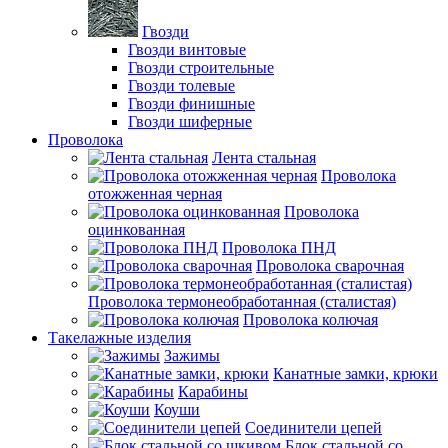
Гвозди
Гвозди винтовые
Гвозди строительные
Гвозди толевые
Гвозди финишные
Гвозди шиферные
Проволока
Лента стальная
Проволока
отожженная черная
Проволока
оцинкованная
Проволока ПНД
Проволока сварочная
Проволока термонеобработанная (сталистая)
Проволока колючая
Такелажные изделия
Зажимы
Канатные замки, крюки
Карабины
Коуши
Соединители цепей
Блок стальной со