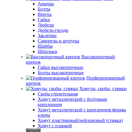
Анкеры
Болты
Винты
Гайки
Дюбели
Дюбель-гвозди
Заклепки
Саморезы и шурупы
Шайбы
Шпильки
Высокопрочный
крепеж
Гайки высокопрочные
Болты высокопрочные
Перфорированный
крепеж
Хомуты, скобы, стяжки
Скоба строительная
Хомут металлический с болтовым
креплением
Хомут металлический с креплением формы
ключа
Хомут пластиковый/нейлоновый (стяжка)
Хомут с планкой