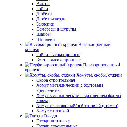
Винты
Гайки
Дюбели
Дюбель-гвозди
Заклепки
Саморезы и шурупы
Шайбы
Шпильки
Высокопрочный
крепеж
Гайки высокопрочные
Болты высокопрочные
Перфорированный
крепеж
Хомуты, скобы, стяжки
Скоба строительная
Хомут металлический с болтовым
креплением
Хомут металлический с креплением формы
ключа
Хомут пластиковый/нейлоновый (стяжка)
Хомут с планкой
Гвозди
Гвозди винтовые
Гвозди строительные