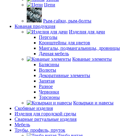
Цепи
Рым-гайки, рым-болты
Кованая продукция
Изделия для дачи
Перголы
Кронштейны для цветов
Мангалы, подмангальницы, дровницы
Дачная мебель
Кованые элементы
Балясины
Волюты
Декоративные элементы
Запятая
Разное
Червонки
Торсионы
Козырьки и навесы
Скобяные изделия
Изделия для городской среды
Сварные ритуальные изделия
Мебель
Трубы, профиль, пруток
Труба витая