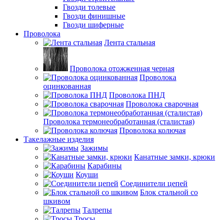
Гвозди толевые
Гвозди финишные
Гвозди шиферные
Проволока
Лента стальная
Проволока отожженная черная
Проволока
оцинкованная
Проволока ПНД
Проволока сварочная
Проволока термонеобработанная (сталистая)
Проволока колючая
Такелажные изделия
Зажимы
Канатные замки, крюки
Карабины
Коуши
Соединители цепей
Блок стальной со
шкивом
Талрепы
Тросы