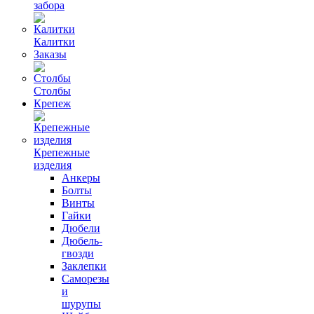
забора
Калитки
Заказы
Столбы
Крепеж
Крепежные
изделия
Анкеры
Болты
Винты
Гайки
Дюбели
Дюбель-
гвозди
Заклепки
Саморезы
и
шурупы