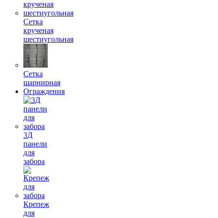
Сетка
крученая
шестиугольная
Сетка
шарнирная
Ограждения
3Д
панели
для
забора
Крепеж
для