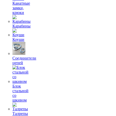
Канатные
замки,
крюки
Карабины
Коуши
Соединители
цепей
Блок
стальной
со
шкивом
Талрепы