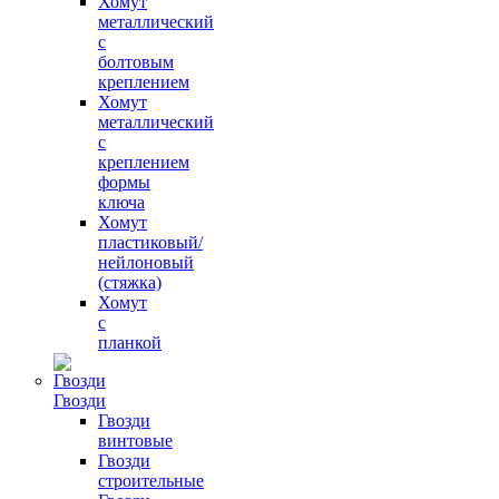
Хомут
металлический
с
болтовым
креплением
Хомут
металлический
с
креплением
формы
ключа
Хомут
пластиковый/
нейлоновый
(стяжка)
Хомут
с
планкой
Гвозди
Гвозди
винтовые
Гвозди
строительные