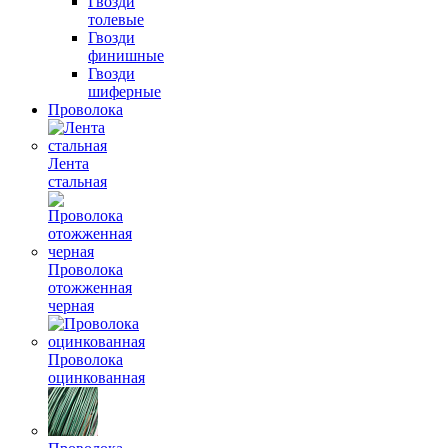
Гвозди
толевые
Гвозди
финишные
Гвозди
шиферные
Проволока
Лента
стальная
Проволока
отожженная
черная
Проволока
оцинкованная