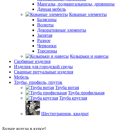
Мангалы, подмангальницы, дровницы
Дачная мебель
Кованые элементы
Балясины
Волюты
Декоративные элементы
Запятая
Разное
Червонки
Торсионы
Козырьки и навесы
Скобяные изделия
Изделия для городской среды
Сварные ритуальные изделия
Мебель
Трубы, профиль, пруток
Труба витая
Труба профильная
Труба круглая
Шестигранник, квадрат
Будьте всегда в курсе!