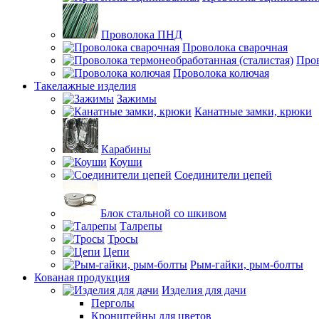
Проволока ПНД
Проволока сварочная
Пров
Проволока колючая
Такелажные изделия
Зажимы
Канатные замки, крюки
Карабины
Коуши
Соединители цепей
Блок стальной со шкивом
Талрепы
Тросы
Цепи
Рым-гайки, рым-болты
Кованая продукция
Изделия для дачи
Перголы
Кронштейны для цветов