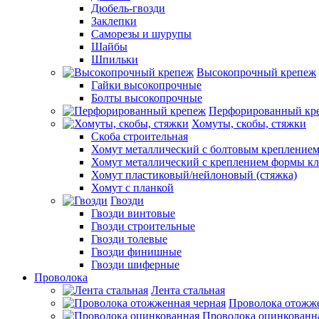
Дюбель-гвозди
Заклепки
Саморезы и шурупы
Шайбы
Шпильки
Высокопрочный крепеж
Гайки высокопрочные
Болты высокопрочные
Перфорированный кр
Хомуты, скобы, стяжки
Скоба строительная
Хомут металлический с болтовым крепление
Хомут металлический с креплением формы к
Хомут пластиковый/нейлоновый (стяжка)
Хомут с планкой
Гвозди
Гвозди винтовые
Гвозди строительные
Гвозди толевые
Гвозди финишные
Гвозди шиферные
Проволока
Лента стальная
Проволока отожже
Проволока оцинкованн