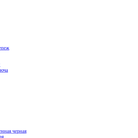
епеж
м
люча
нная черная
ая