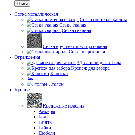
Найти
Сетка металлическая
Сетка плетеная рабица
Сетка тканая
Сетка сварная
Сетка крученая шестиугольная
Сетка шарнирная
Ограждения
3Д панели для забора
Крепеж для забора
Калитки
Заказы
Столбы
Крепеж
Крепежные изделия
Анкеры
Болты
Винты
Гайки
Дюбели