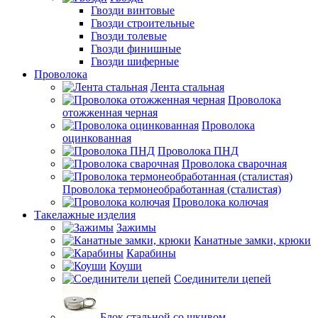
Гвозди винтовые
Гвозди строительные
Гвозди толевые
Гвозди финишные
Гвозди шиферные
Проволока
Лента стальная
Проволока
отожженная черная
Проволока
оцинкованная
Проволока ПНД
Проволока сварочная
Проволока термонеобработанная (сталистая)
Проволока колючая
Такелажные изделия
Зажимы
Канатные замки, крюки
Карабины
Коуши
Соединители цепей
Блок стальной со шкивом