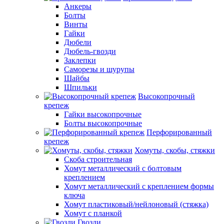
Анкеры
Болты
Винты
Гайки
Дюбели
Дюбель-гвозди
Заклепки
Саморезы и шурупы
Шайбы
Шпильки
Высокопрочный
крепеж
Гайки высокопрочные
Болты высокопрочные
Перфорированный
крепеж
Хомуты, скобы, стяжки
Скоба строительная
Хомут металлический с болтовым
креплением
Хомут металлический с креплением формы
ключа
Хомут пластиковый/нейлоновый (стяжка)
Хомут с планкой
Гвозди