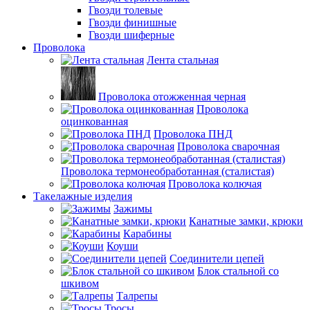
Гвозди толевые
Гвозди финишные
Гвозди шиферные
Проволока
Лента стальная
Проволока отожженная черная
Проволока
оцинкованная
Проволока ПНД
Проволока сварочная
Проволока термонеобработанная (сталистая)
Проволока колючая
Такелажные изделия
Зажимы
Канатные замки, крюки
Карабины
Коуши
Соединители цепей
Блок стальной со
шкивом
Талрепы
Тросы