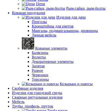
Цепи
Рым-гайки, рым-болты
Кованая продукция
Изделия для дачи
Перголы
Кронштейны для цветов
Мангалы, подмангальницы, дровницы
Дачная мебель
Кованые элементы
Балясины
Волюты
Декоративные элементы
Запятая
Разное
Червонки
Торсионы
Козырьки и навесы
Скобяные изделия
Изделия для городской среды
Сварные ритуальные изделия
Мебель
Трубы, профиль, пруток
Труба витая