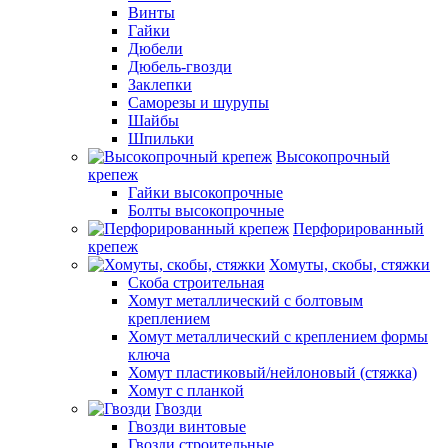
Винты
Гайки
Дюбели
Дюбель-гвозди
Заклепки
Саморезы и шурупы
Шайбы
Шпильки
Высокопрочный
крепеж
Гайки высокопрочные
Болты высокопрочные
Перфорированный
крепеж
Хомуты, скобы, стяжки
Скоба строительная
Хомут металлический с болтовым
креплением
Хомут металлический с креплением формы
ключа
Хомут пластиковый/нейлоновый (стяжка)
Хомут с планкой
Гвозди
Гвозди винтовые
Гвозди строительные