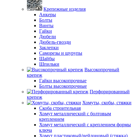
Крепежные изделия
Анкеры
Болты
Винты
Гайки
Дюбели
Дюбель-гвозди
Заклепки
Саморезы и шурупы
Шайбы
Шпильки
Высокопрочный
крепеж
Гайки высокопрочные
Болты высокопрочные
Перфорированный
крепеж
Хомуты, скобы, стяжки
Скоба строительная
Хомут металлический с болтовым
креплением
Хомут металлический с креплением формы
ключа
Хомут пластиковый/нейлоновый (стяжка)