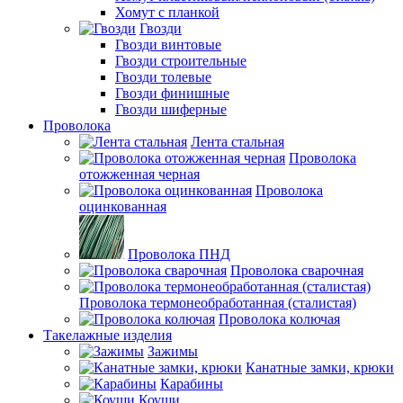
Хомут с планкой
Гвозди
Гвозди винтовые
Гвозди строительные
Гвозди толевые
Гвозди финишные
Гвозди шиферные
Проволока
Лента стальная
Проволока
отожженная черная
Проволока
оцинкованная
Проволока ПНД
Проволока сварочная
Проволока термонеобработанная (сталистая)
Проволока колючая
Такелажные изделия
Зажимы
Канатные замки, крюки
Карабины
Коуши