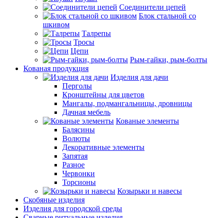
Соединители цепей
Блок стальной со
шкивом
Талрепы
Тросы
Цепи
Рым-гайки, рым-болты
Кованая продукция
Изделия для дачи
Перголы
Кронштейны для цветов
Мангалы, подмангальницы, дровницы
Дачная мебель
Кованые элементы
Балясины
Волюты
Декоративные элементы
Запятая
Разное
Червонки
Торсионы
Козырьки и навесы
Скобяные изделия
Изделия для городской среды
Сварные ритуальные изделия