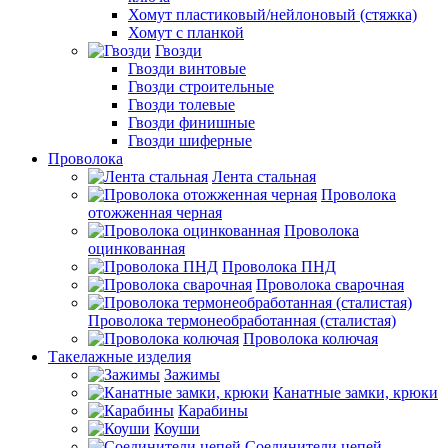
Хомут пластиковый/нейлоновый (стяжка)
Хомут с планкой
Гвозди
Гвозди винтовые
Гвозди строительные
Гвозди толевые
Гвозди финишные
Гвозди шиферные
Проволока
Лента стальная
Проволока
отожженная черная
Проволока
оцинкованная
Проволока ПНД
Проволока сварочная
Проволока термонеобработанная (сталистая)
Проволока колючая
Такелажные изделия
Зажимы
Канатные замки, крюки
Карабины
Коуши
Соединители цепей