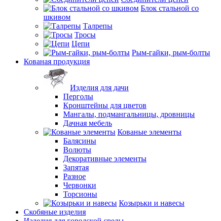
Блок стальной со
шкивом
Талрепы
Тросы
Цепи
Рым-гайки, рым-болты
Кованая продукция
Изделия для дачи
Перголы
Кронштейны для цветов
Мангалы, подмангальницы, дровницы
Дачная мебель
Кованые элементы
Балясины
Волюты
Декоративные элементы
Запятая
Разное
Червонки
Торсионы
Козырьки и навесы
Скобяные изделия
Изделия для городской среды