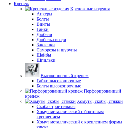
Крепеж
Крепежные изделия
Анкеры
Болты
Винты
Гайки
Дюбели
Дюбель-гвозди
Заклепки
Саморезы и шурупы
Шайбы
Шпильки
Высокопрочный крепеж
Гайки высокопрочные
Болты высокопрочные
Перфорированный
крепеж
Хомуты, скобы, стяжки
Скоба строительная
Хомут металлический с болтовым
креплением
Хомут металлический с креплением формы
ключа