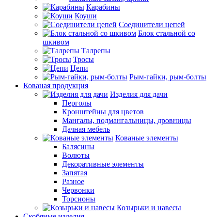
Карабины
Коуши
Соединители цепей
Блок стальной со
шкивом
Талрепы
Тросы
Цепи
Рым-гайки, рым-болты
Кованая продукция
Изделия для дачи
Перголы
Кронштейны для цветов
Мангалы, подмангальницы, дровницы
Дачная мебель
Кованые элементы
Балясины
Волюты
Декоративные элементы
Запятая
Разное
Червонки
Торсионы
Козырьки и навесы
Скобяные изделия