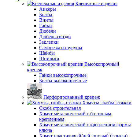
Крепежные изделия
Анкеры
Болты
Винты
Гайки
Дюбели
Дюбель-гвозди
Заклепки
Саморезы и шурупы
Шайбы
Шпильки
Высокопрочный
крепеж
Гайки высокопрочные
Болты высокопрочные
Перфорированный крепеж
Хомуты, скобы, стяжки
Скоба строительная
Хомут металлический с болтовым
креплением
Хомут металлический с креплением формы
ключа
Хомут пластиковый/нейлоновый (стяжка)