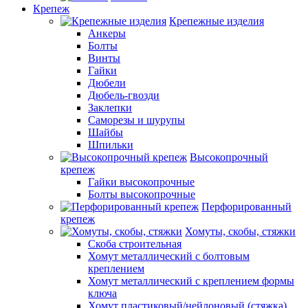
Крепеж
Крепежные изделия
Анкеры
Болты
Винты
Гайки
Дюбели
Дюбель-гвозди
Заклепки
Саморезы и шурупы
Шайбы
Шпильки
Высокопрочный
крепеж
Гайки высокопрочные
Болты высокопрочные
Перфорированный
крепеж
Хомуты, скобы, стяжки
Скоба строительная
Хомут металлический с болтовым
креплением
Хомут металлический с креплением формы
ключа
Хомут пластиковый/нейлоновый (стяжка)