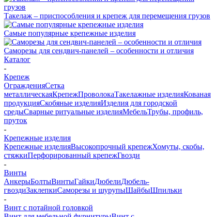
Такелаж – приспособления и крепеж для перемещения грузов
Самые популярные крепежные изделия
Саморезы для сендвич-панелей – особенности и отличия
Каталог
-
Крепеж
Ограждения
Сетка
металлическая
Крепеж
Проволока
Такелажные изделия
Кованая
продукция
Скобяные изделия
Изделия для городской
среды
Сварные ритуальные изделия
Мебель
Трубы, профиль,
пруток
-
Крепежные изделия
Крепежные изделия
Высокопрочный крепеж
Хомуты, скобы,
стяжки
Перфорированный крепеж
Гвозди
-
Винты
Анкеры
Болты
Винты
Гайки
Дюбели
Дюбель-
гвозди
Заклепки
Саморезы и шурупы
Шайбы
Шпильки
-
Винт с потайной головкой
Винт для мебельной фурнитуры
Винт с