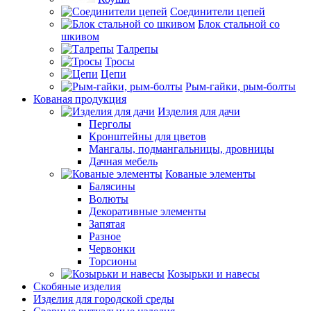
Соединители цепей
Блок стальной со
шкивом
Талрепы
Тросы
Цепи
Рым-гайки, рым-болты
Кованая продукция
Изделия для дачи
Перголы
Кронштейны для цветов
Мангалы, подмангальницы, дровницы
Дачная мебель
Кованые элементы
Балясины
Волюты
Декоративные элементы
Запятая
Разное
Червонки
Торсионы
Козырьки и навесы
Скобяные изделия
Изделия для городской среды