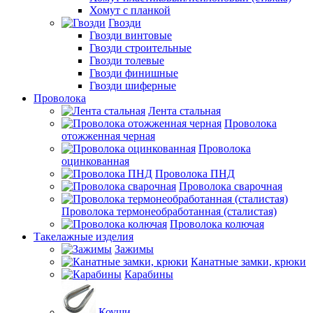
Хомут с планкой
Гвозди
Гвозди винтовые
Гвозди строительные
Гвозди толевые
Гвозди финишные
Гвозди шиферные
Проволока
Лента стальная
Проволока
отожженная черная
Проволока
оцинкованная
Проволока ПНД
Проволока сварочная
Проволока термонеобработанная (сталистая)
Проволока колючая
Такелажные изделия
Зажимы
Канатные замки, крюки
Карабины
Коуши