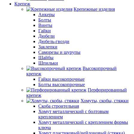
Крепеж
Крепежные изделия
Анкеры
Болты
Винты
Гайки
Дюбели
Дюбель-гвозди
Заклепки
Саморезы и шурупы
Шайбы
Шпильки
Высокопрочный
крепеж
Гайки высокопрочные
Болты высокопрочные
Перфорированный
крепеж
Хомуты, скобы, стяжки
Скоба строительная
Хомут металлический с болтовым
креплением
Хомут металлический с креплением формы
ключа
Хомут пластиковый/нейлоновый (стяжка)