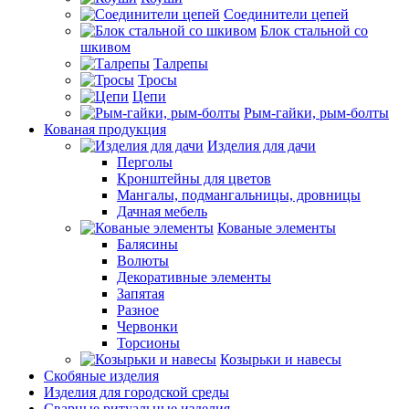
Соединители цепей
Блок стальной со
шкивом
Талрепы
Тросы
Цепи
Рым-гайки, рым-болты
Кованая продукция
Изделия для дачи
Перголы
Кронштейны для цветов
Мангалы, подмангальницы, дровницы
Дачная мебель
Кованые элементы
Балясины
Волюты
Декоративные элементы
Запятая
Разное
Червонки
Торсионы
Козырьки и навесы
Скобяные изделия
Изделия для городской среды
Сварные ритуальные изделия