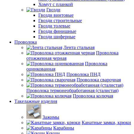
Хомут с планкой
Гвозди
Гвозди винтовые
Гвозди строительные
Гвозди толевые
Гвозди финишные
Гвозди шиферные
Проволока
Лента стальная
Проволока
отожженная черная
Проволока
оцинкованная
Проволока ПНД
Проволока сварочная
Проволока термонеобработанная (сталистая)
Проволока колючая
Такелажные изделия
Зажимы
Канатные замки, крюки
Карабины
Коуши