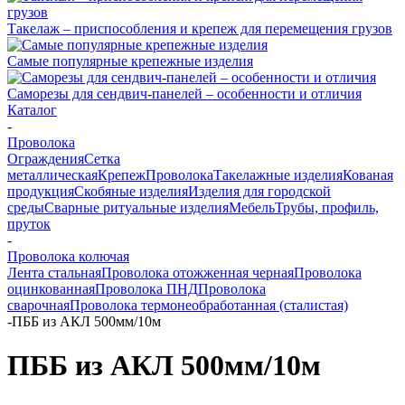
Такелаж – приспособления и крепеж для перемещения грузов
Самые популярные крепежные изделия
Саморезы для сендвич-панелей – особенности и отличия
Каталог
-
Проволока
Ограждения
Сетка
металлическая
Крепеж
Проволока
Такелажные изделия
Кованая
продукция
Скобяные изделия
Изделия для городской
среды
Сварные ритуальные изделия
Мебель
Трубы, профиль,
пруток
-
Проволока колючая
Лента стальная
Проволока отожженная черная
Проволока
оцинкованная
Проволока ПНД
Проволока
сварочная
Проволока термонеобработанная (сталистая)
-
ПББ из АКЛ 500мм/10м
ПББ из АКЛ 500мм/10м