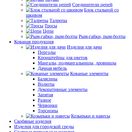
Соединители цепей
Блок стальной со
шкивом
Талрепы
Тросы
Цепи
Рым-гайки, рым-болты
Кованая продукция
Изделия для дачи
Перголы
Кронштейны для цветов
Мангалы, подмангальницы, дровницы
Дачная мебель
Кованые элементы
Балясины
Волюты
Декоративные элементы
Запятая
Разное
Червонки
Торсионы
Козырьки и навесы
Скобяные изделия
Изделия для городской среды
Сварные ритуальные изделия