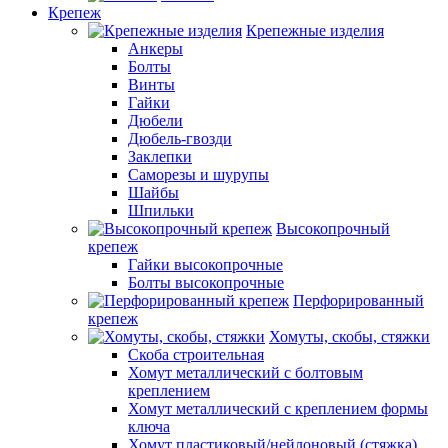
Крепеж
Крепежные изделия
Анкеры
Болты
Винты
Гайки
Дюбели
Дюбель-гвозди
Заклепки
Саморезы и шурупы
Шайбы
Шпильки
Высокопрочный
крепеж
Гайки высокопрочные
Болты высокопрочные
Перфорированный
крепеж
Хомуты, скобы, стяжки
Скоба строительная
Хомут металлический с болтовым
креплением
Хомут металлический с креплением формы
ключа
Хомут пластиковый/нейлоновый (стяжка)