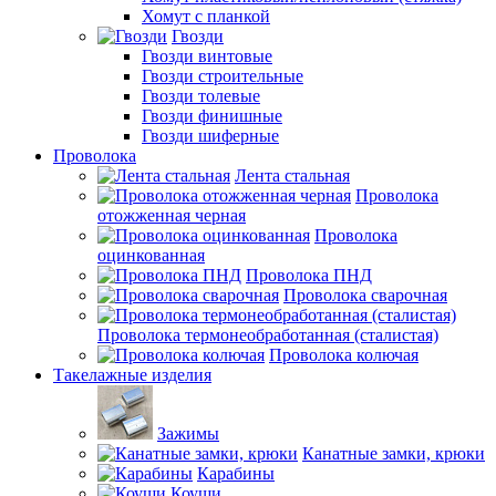
Хомут с планкой
Гвозди
Гвозди винтовые
Гвозди строительные
Гвозди толевые
Гвозди финишные
Гвозди шиферные
Проволока
Лента стальная
Проволока
отожженная черная
Проволока
оцинкованная
Проволока ПНД
Проволока сварочная
Проволока термонеобработанная (сталистая)
Проволока колючая
Такелажные изделия
Зажимы
Канатные замки, крюки
Карабины
Коуши