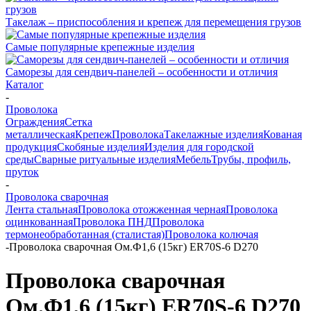
Такелаж – приспособления и крепеж для перемещения грузов
Самые популярные крепежные изделия
Саморезы для сендвич-панелей – особенности и отличия
Каталог
-
Проволока
Ограждения
Сетка
металлическая
Крепеж
Проволока
Такелажные изделия
Кованая
продукция
Скобяные изделия
Изделия для городской
среды
Сварные ритуальные изделия
Мебель
Трубы, профиль,
пруток
-
Проволока сварочная
Лента стальная
Проволока отожженная черная
Проволока
оцинкованная
Проволока ПНД
Проволока
термонеобработанная (сталистая)
Проволока колючая
-
Проволока сварочная Ом.Ф1,6 (15кг) ER70S-6 D270
Проволока сварочная
Ом.Ф1,6 (15кг) ER70S-6 D270