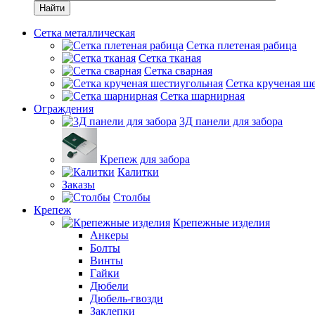
Найти
Сетка металлическая
Сетка плетеная рабица
Сетка тканая
Сетка сварная
Сетка крученая ш
Сетка шарнирная
Ограждения
3Д панели для забора
Крепеж для забора
Калитки
Заказы
Столбы
Крепеж
Крепежные изделия
Анкеры
Болты
Винты
Гайки
Дюбели
Дюбель-гвозди
Заклепки