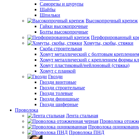
Саморезы и шурупы
Шайбы
Шпильки
Высокопрочный крепеж
Гайки высокопрочные
Болты высокопрочные
Перфорированный кр
Хомуты, скобы, стяжки
Скоба строительная
Хомут металлический с болтовым крепление
Хомут металлический с креплением формы к
Хомут пластиковый/нейлоновый (стяжка)
Хомут с планкой
Гвозди
Гвозди винтовые
Гвозди строительные
Гвозди толевые
Гвозди финишные
Гвозди шиферные
Проволока
Лента стальная
Проволока отожже
Проволока оцинкованн
Проволока ПНД