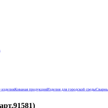
 изделия
Кованая продукция
Изделия для городской среды
Сварны
арт.91581)