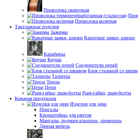
Проволока сварочная
Пров
Проволока колючая
Такелажные изделия
Зажимы
Канатные замки, крюки
Карабины
Коуши
Соединители цепей
Блок стальной со шкив
Талрепы
Тросы
Цепи
Рым-гайки, рым-болты
Кованая продукция
Изделия для дачи
Перголы
Кронштейны для цветов
Мангалы, подмангальницы, дровницы
Дачная мебель