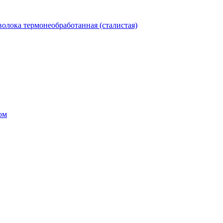
олока термонеобработанная (сталистая)
ом