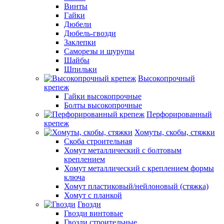
Винты
Гайки
Дюбели
Дюбель-гвозди
Заклепки
Саморезы и шурупы
Шайбы
Шпильки
Высокопрочный
крепеж
Гайки высокопрочные
Болты высокопрочные
Перфорированный
крепеж
Хомуты, скобы, стяжки
Скоба строительная
Хомут металлический с болтовым
креплением
Хомут металлический с креплением формы
ключа
Хомут пластиковый/нейлоновый (стяжка)
Хомут с планкой
Гвозди
Гвозди винтовые
Гвозди строительные