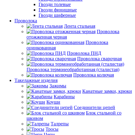
Гвозди толевые
Гвозди финишные
Гвозди шиферные
Проволока
Лента стальная
Проволока
отожженная черная
Проволока
оцинкованная
Проволока ПНД
Проволока сварочная
Проволока термонеобработанная (сталистая)
Проволока колючая
Такелажные изделия
Зажимы
Канатные замки, крюки
Карабины
Коуши
Соединители цепей
Блок стальной со
шкивом
Талрепы
Тросы
Цепи