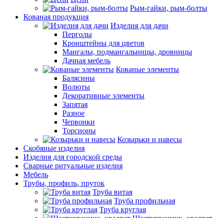
Рым-гайки, рым-болты
Кованая продукция
Изделия для дачи
Перголы
Кронштейны для цветов
Мангалы, подмангальницы, дровницы
Дачная мебель
Кованые элементы
Балясины
Волюты
Декоративные элементы
Запятая
Разное
Червонки
Торсионы
Козырьки и навесы
Скобяные изделия
Изделия для городской среды
Сварные ритуальные изделия
Мебель
Трубы, профиль, пруток
Труба витая
Труба профильная
Труба круглая