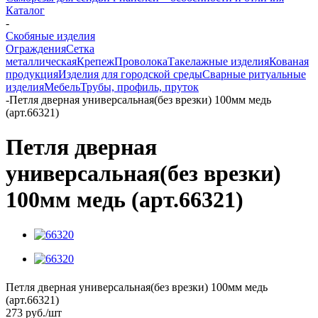
Каталог
-
Скобяные изделия
Ограждения
Сетка
металлическая
Крепеж
Проволока
Такелажные изделия
Кованая
продукция
Изделия для городской среды
Сварные ритуальные
изделия
Мебель
Трубы, профиль, пруток
-
Петля дверная универсальная(без врезки) 100мм медь
(арт.66321)
Петля дверная
универсальная(без врезки)
100мм медь (арт.66321)
Петля дверная универсальная(без врезки) 100мм медь
(арт.66321)
273
руб.
/шт