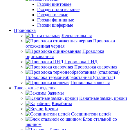
Гвозди винтовые
Гвозди строительные
Гвозди толевые
Гвозди финишные
Гвозди шиферные
Проволока
Лента стальная
Проволока
отожженная черная
Проволока
оцинкованная
Проволока ПНД
Проволока сварочная
Проволока термонеобработанная (сталистая)
Проволока колючая
Такелажные изделия
Зажимы
Канатные замки, крюки
Карабины
Коуши
Соединители цепей
Блок стальной со
шкивом
Талрепы