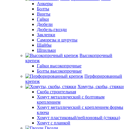
Анкеры
Болты
Винты
Гайки
Дюбели
Дюбель-гвозди
Заклепки
Саморезы и шурупы
Шайбы
Шпильки
Высокопрочный
крепеж
Гайки высокопрочные
Болты высокопрочные
Перфорированный
крепеж
Хомуты, скобы, стяжки
Скоба строительная
Хомут металлический с болтовым
креплением
Хомут металлический с креплением формы
ключа
Хомут пластиковый/нейлоновый (стяжка)
Хомут с планкой
Гвозди