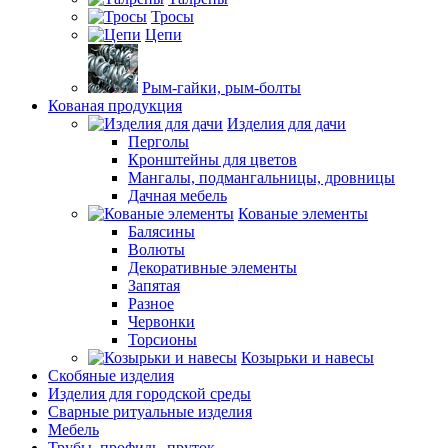
Тросы
Цепи
Рым-гайки, рым-болты
Кованая продукция
Изделия для дачи
Перголы
Кронштейны для цветов
Мангалы, подмангальницы, дровницы
Дачная мебель
Кованые элементы
Балясины
Волюты
Декоративные элементы
Запятая
Разное
Червонки
Торсионы
Козырьки и навесы
Скобяные изделия
Изделия для городской среды
Сварные ритуальные изделия
Мебель
Трубы, профиль, пруток