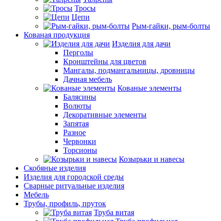
Тросы
Цепи
Рым-гайки, рым-болты
Кованая продукция
Изделия для дачи
Перголы
Кронштейны для цветов
Мангалы, подмангальницы, дровницы
Дачная мебель
Кованые элементы
Балясины
Волюты
Декоративные элементы
Запятая
Разное
Червонки
Торсионы
Козырьки и навесы
Скобяные изделия
Изделия для городской среды
Сварные ритуальные изделия
Мебель
Трубы, профиль, пруток
Труба витая