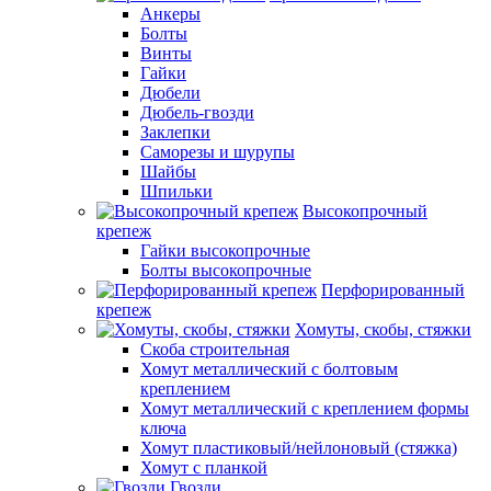
Анкеры
Болты
Винты
Гайки
Дюбели
Дюбель-гвозди
Заклепки
Саморезы и шурупы
Шайбы
Шпильки
Высокопрочный
крепеж
Гайки высокопрочные
Болты высокопрочные
Перфорированный
крепеж
Хомуты, скобы, стяжки
Скоба строительная
Хомут металлический с болтовым
креплением
Хомут металлический с креплением формы
ключа
Хомут пластиковый/нейлоновый (стяжка)
Хомут с планкой
Гвозди