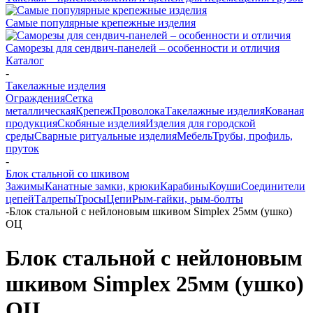
Самые популярные крепежные изделия
Саморезы для сендвич-панелей – особенности и отличия
Каталог
-
Такелажные изделия
Ограждения
Сетка
металлическая
Крепеж
Проволока
Такелажные изделия
Кованая
продукция
Скобяные изделия
Изделия для городской
среды
Сварные ритуальные изделия
Мебель
Трубы, профиль,
пруток
-
Блок стальной со шкивом
Зажимы
Канатные замки, крюки
Карабины
Коуши
Соединители
цепей
Талрепы
Тросы
Цепи
Рым-гайки, рым-болты
-
Блок стальной с нейлоновым шкивом Simplex 25мм (ушко)
ОЦ
Блок стальной с нейлоновым
шкивом Simplex 25мм (ушко)
ОЦ