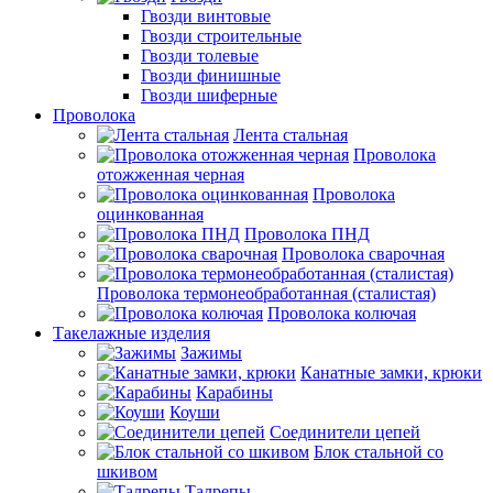
Гвозди винтовые
Гвозди строительные
Гвозди толевые
Гвозди финишные
Гвозди шиферные
Проволока
Лента стальная
Проволока
отожженная черная
Проволока
оцинкованная
Проволока ПНД
Проволока сварочная
Проволока термонеобработанная (сталистая)
Проволока колючая
Такелажные изделия
Зажимы
Канатные замки, крюки
Карабины
Коуши
Соединители цепей
Блок стальной со
шкивом
Талрепы